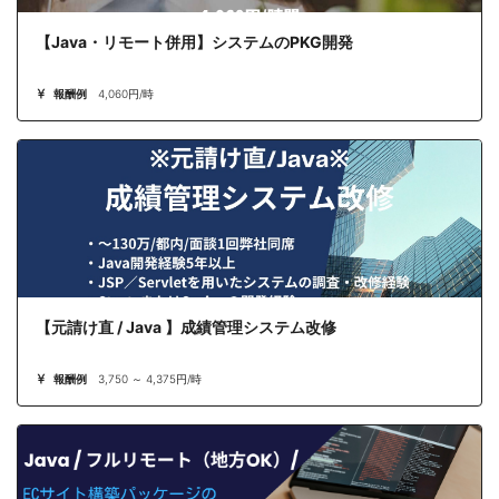
【Java・リモート併用】システムのPKG開発
報酬例
4,060円/時
【元請け直 / Java 】成績管理システム改修
報酬例
3,750 ～ 4,375円/時