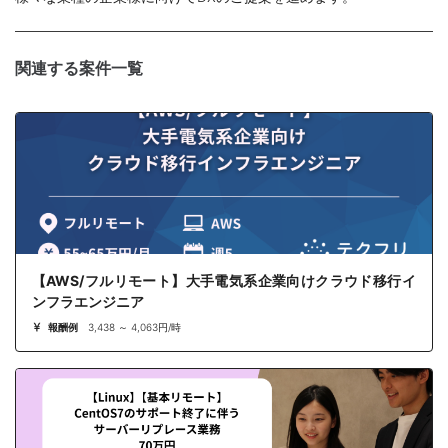
関連する案件一覧
【AWS/フルリモート】大手電気系企業向けクラウド移行イ
ンフラエンジニア
報酬例
3,438 ～ 4,063円/時