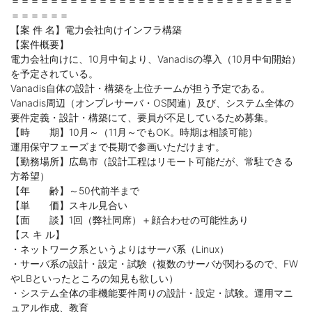
＝＝＝＝＝＝＝＝＝＝＝＝＝＝＝＝＝＝＝＝＝＝＝＝＝＝＝＝＝
＝＝＝＝＝＝
【案 件 名】電力会社向けインフラ構築
【案件概要】
電力会社向けに、10月中旬より、Vanadisの導入（10月中旬開始）
を予定されている。
Vanadis自体の設計・構築を上位チームが担う予定である。
Vanadis周辺（オンプレサーバ・OS関連）及び、システム全体の
要件定義・設計・構築にて、要員が不足しているため募集。
【時 期】10月～（11月～でもOK。時期は相談可能）
運用保守フェーズまで長期で参画いただけます。
【勤務場所】広島市（設計工程はリモート可能だが、常駐できる
方希望）
【年 齢】～50代前半まで
【単 価】スキル見合い
【面 談】1回（弊社同席）＋顔合わせの可能性あり
【ス キ ル】
・ネットワーク系というよりはサーバ系（Linux）
・サーバ系の設計・設定・試験（複数のサーバが関わるので、FW
やLBといったところの知見も欲しい）
・システム全体の非機能要件周りの設計・設定・試験。運用マニ
ュアル作成、教育