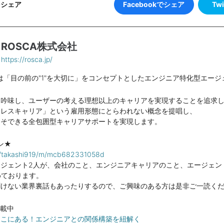
Facebookでシェア
Tw
をシェア
ROSCA株式会社
https://rosca.jp/
社は「目の前の"1"を大切に」をコンセプトとしたエンジニア特化型エー
を吟味し、ユーザーの考える理想以上のキャリアを実現することを追求
ムレスキャリア」という雇用形態にとらわれない概念を提唱し、
こそできる全包囲型キャリアサポートを実現します。
ン★
om/takashi919/m/mcb682331058d
ージェント2人が、会社のこと、エンジニアキャリアのこと、エージェン
めております。
聞けない業界裏話もあったりするので、ご興味のある方は是非ご一読く
掲載中
ここにある！エンジニアとの関係構築を紐解く