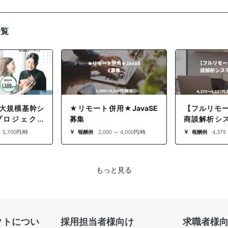
一覧
】大規模基幹シ
★リモート併用★JavaSE
【フルリモ
プロジェクト
募集
商談解析シ
ダー） 【担
発
～ 5,700円/時
報酬例
2,000 ～ 4,000円/時
報酬例
4,375
もっと見る
クトについ
採用担当者様向け
求職者様