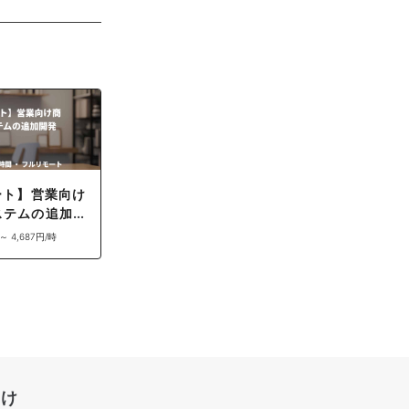
ート】営業向け
ステムの追加開
 ～ 4,687円/時
向け