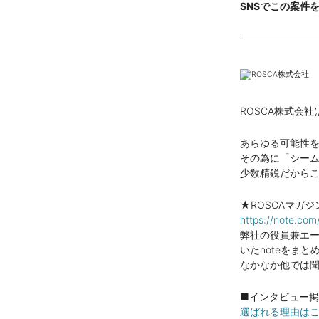
SNSでこの案件
ROSCA株式会
あらゆる可能性
その為に「シー
少数精鋭だから
★ROSCAマガジ
https://note.c
弊社の役員兼エ
いたnoteをまと
なかなか他では
■インタビュー
選ばれる理由は