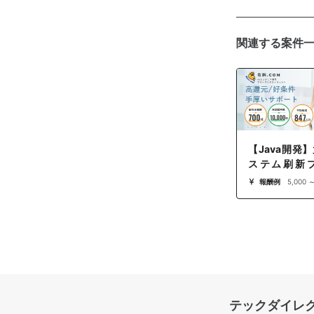
関連する案件
【Java開発
ステム刷新
（設計リー
報酬例
5,000 
当：藤井】
テックダイレ