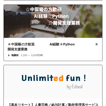
☆中国籍の方歓迎 AI経験☆Python ☆
開発支援業務
報酬例
2,200 ～ 3,000円/時
【基本リモート】人事労務／給与計算／勤怠管理系サービス