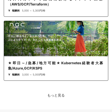
（AWS/GCP/Terraform）
報酬例
5,000 ～ 5,300円/時
★即日～/急募/地方可能★Kubernetes経験者大募
集/Azure,GCP/KSPS
報酬例
3,000 ～ 5,000円/時
もっと見る