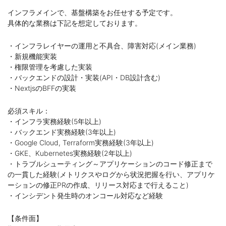
インフラメインで、基盤構築をお任せする予定です。
具体的な業務は下記を想定しております。
・インフラレイヤーの運用と不具合、障害対応(メイン業務)
・新規機能実装
・権限管理を考慮した実装
・バックエンドの設計・実装(API・DB設計含む)
・NextjsのBFFの実装
必須スキル：
・インフラ実務経験(5年以上)
・バックエンド実務経験(3年以上)
・Google Cloud, Terraform実務経験(3年以上)
・GKE、Kubernetes実務経験(2年以上)
・トラブルシューティング～アプリケーションのコード修正まで
の一貫した経験(メトリクスやログから状況把握を行い、アプリケ
ーションの修正PRの作成、リリース対応まで行えること)
・インシデント発生時のオンコール対応など経験
【条件面】