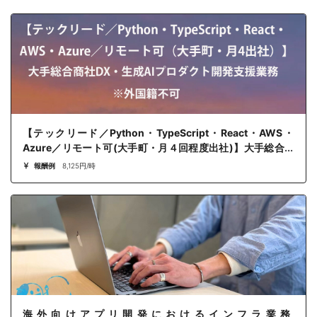
【テックリード／Python・TypeScript・React・AWS・
Azure／リモート可(大手町・月４回程度出社)】大手総合商
社DX・生成AIプロダクト開発支援業務
報酬例
8,125円/時
海外向けアプリ開発におけるインフラ業務