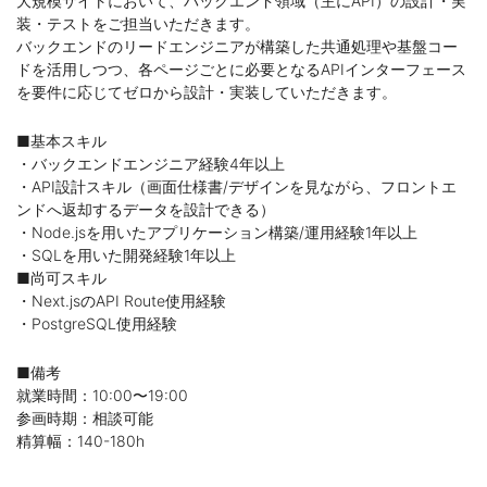
大規模サイトにおいて、バックエンド領域（主にAPI）の設計・実
装・テストをご担当いただきます。
バックエンドのリードエンジニアが構築した共通処理や基盤コー
ドを活用しつつ、各ページごとに必要となるAPIインターフェース
を要件に応じてゼロから設計・実装していただきます。
■基本スキル
・バックエンドエンジニア経験4年以上
・API設計スキル（画面仕様書/デザインを見ながら、フロントエ
ンドへ返却するデータを設計できる）
・Node.jsを用いたアプリケーション構築/運用経験1年以上
・SQLを用いた開発経験1年以上
■尚可スキル
・Next.jsのAPI Route使用経験
・PostgreSQL使用経験
■備考
就業時間：10:00〜19:00
参画時期：相談可能
精算幅：140-180h