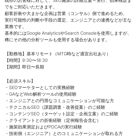
既存のお客様に対して、SEO施策の詳細立案～実行、効果検証ま
でをご対応いただきます。
顧客折衝や大まかな企画は営業（コンサル）側で進めるため、
実行可能性の判断や手段の選定、エンジニアとの連携などが主な
業務です。
基本的にはGoogle AnalyticsやSearch Consoleを使用しますが、
稀にその他の分析ツールも使用する場合があります。
【勤務地】基本リモート（MTG時など適宜出社あり）
【時間】9:30〜18:30
【期間】即日〜長期
【必須スキル】
・SEOマーケターとしての実務経験
・GAなどWeb解析ツールの使用経験
・エンジニアとの円滑なコミュニケーションが可能な方
・テクニカルSEO（課題調査・改善提案）のご経験
・コンテンツSEO（ターゲット設定・企画立案）のご経験
・クライアントとの折衝経験（定例報告会含む）
・施策効果測定およびPDCAの実行経験
・技術側（エンジニア）とのコミュニケーションが取れる方