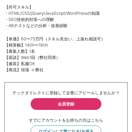
【尚可スキル】
・HTML/CSS/jQuery/JavaScript/WordPressの知識
・SEO技術的対策への理解
・ABテストなどの分析・改善経験
【単価】60〜75万円（スキル見合い、上振れ相談可）
【精算幅】140h〜180h
【募集人数】1名
【面談】Web1回（弊社同席）
【服装】私服OK
【商流】現場 → 弊社
テックダイレクトに登録して企業にアピールしませんか？
会員登録
すでにアカウントをお持ちの方はこちら
ログインして気になる!を送る