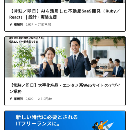
【常駐／即日】AIを活用した不動産SaaS開発（Ruby／
React）｜設計・実装支援
報酬例
5,937 ～ 7,187円/時
【常駐／即日】大手化粧品・エンタメ系Webサイトのデザイ
ン業務
報酬例
2,500 ～ 2,812円/時