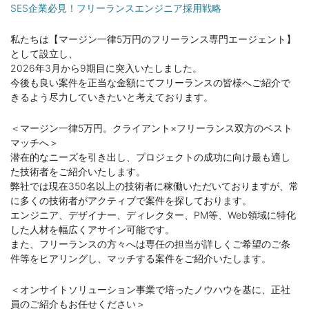
SES企業必見！フリーランスエンジニア採用戦略
私たちは【マージン一律5万円のフリーランス専門エージェント】
として設立し、
2026年3月から9期目に突入いたしました。
今後も良い案件を正当な金額にてフリーランスの皆様へご紹介で
きるよう尽力していきたいと考えております。
＜マージン一律5万円。クライアント×フリーランス双方のベスト
マッチへ＞
潜在的なニーズを引き出し、プロジェクトの成功に向け最も適し
た技術者をご紹介いたします。
弊社では現在350名以上の技術者に稼働いただいておりますが、常
に多くの技術者がアクティブで案件を探しております。
エンジニア、デザイナー、ディレクター、PM等、Web領域に特化
した人材を幅広くアサイン可能です。
また、フリーランスの方々へは専任の担当が詳しくご希望のご条
件等をヒアリングし、マッチする案件をご紹介いたします。
＜オンサイトソリューション事業で培ったノウハウを基に、正社
員のご紹介もお任せください＞