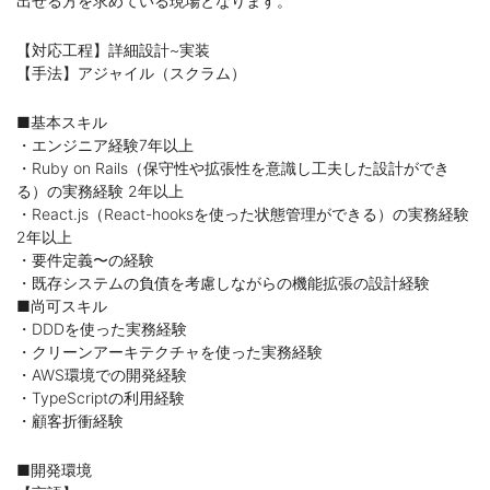
出せる方を求めている現場となります。
【対応工程】詳細設計~実装
【手法】アジャイル（スクラム）
■基本スキル
・エンジニア経験7年以上
・Ruby on Rails（保守性や拡張性を意識し工夫した設計ができ
る）の実務経験 2年以上
・React.js（React-hooksを使った状態管理ができる）の実務経験
2年以上
・要件定義〜の経験
・既存システムの負債を考慮しながらの機能拡張の設計経験
■尚可スキル
・DDDを使った実務経験
・クリーンアーキテクチャを使った実務経験
・AWS環境での開発経験
・TypeScriptの利用経験
・顧客折衝経験
■開発環境