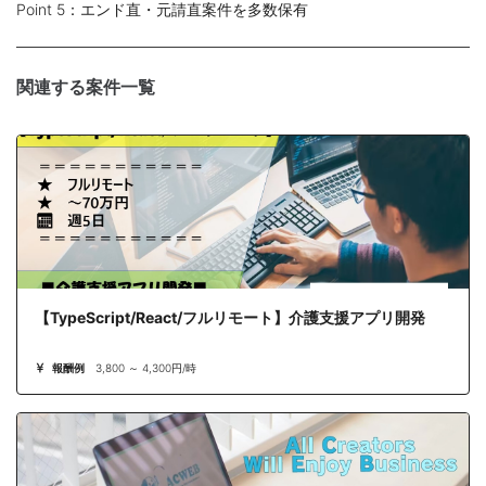
Point 5：エンド直・元請直案件を多数保有
関連する案件一覧
【TypeScript/React/フルリモート】介護支援アプリ開発
報酬例
3,800 ～ 4,300円/時