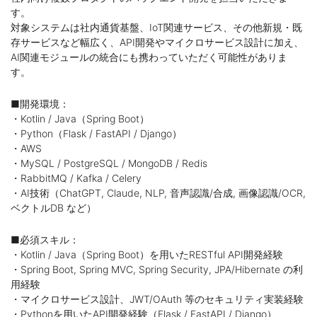
す。
対象システムは社内通貨基盤、IoT関連サービス、その他新規・既
存サービスなど幅広く、API開発やマイクロサービス設計に加え、
AI関連モジュールの統合にも携わっていただく可能性がありま
す。
■開発環境：
・Kotlin / Java（Spring Boot）
・Python（Flask / FastAPI / Django）
・AWS
・MySQL / PostgreSQL / MongoDB / Redis
・RabbitMQ / Kafka / Celery
・AI技術（ChatGPT, Claude, NLP, 音声認識/合成, 画像認識/OCR,
ベクトルDB など）
■必須スキル：
・Kotlin / Java（Spring Boot）を用いたRESTful API開発経験
・Spring Boot, Spring MVC, Spring Security, JPA/Hibernate の利
用経験
・マイクロサービス設計、JWT/OAuth 等のセキュリティ実装経験
・Pythonを用いたAPI開発経験（Flask / FastAPI / Django）