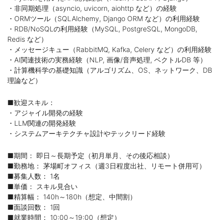
・非同期処理（asyncio, uvicorn, aiohttp など）の経験
・ORMツール（SQLAlchemy, Django ORM など）の利用経験
・RDB/NoSQLの利用経験（MySQL, PostgreSQL, MongoDB,
Redis など）
・メッセージキュー（RabbitMQ, Kafka, Celery など）の利用経験
・AI関連技術の実務経験（NLP, 画像/音声処理, ベクトルDB 等）
・計算機科学の基礎知識（アルゴリズム、OS、ネットワーク、DB
理論など）
■歓迎スキル：
・アジャイル開発の経験
・LLM関連の開発経験
・システムアーキテクチャ設計やテックリード経験
■期間： 即日～長期予定（初月単月、その後応相談）
■勤務地： 茅場町オフィス（週3日程度出社、リモート併用可）
■募集人数： 1名
■単価： スキル見合い
■精算幅： 140h～180h（想定、中間割）
■面談回数： 1回
■就業時間： 10:00～19:00（想定）