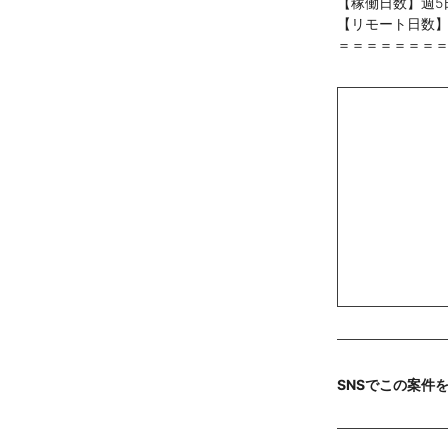
【稼働日数】週5
【リモート日数
＝＝＝＝＝＝＝
SNSでこの案件