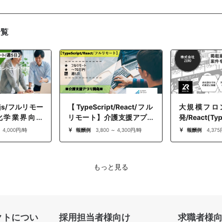
一覧
t.js/フルリモー
【TypeScript/React/フル
大規模フロ
化学業界向け
リモート】介護支援アプリ
発/React(Typ
ントエンド開発/
開発
円/浜松町(リ
～ 4,000円/時
報酬例
3,800 ～ 4,300円/時
報酬例
4,375
件
もっと見る
クトについ
採用担当者様向け
求職者様