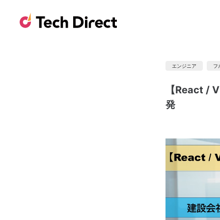
エンジニア
フ
【React 
発