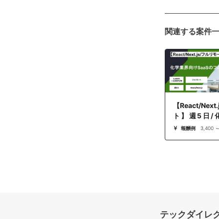
関連する案件
【React/Nex
ト】週5日/
SaaSのフロ
報酬例
3,400 
パートナー案
テックダイレ