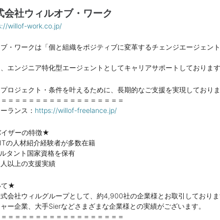
式会社ウィルオブ・ワーク
://willof-work.co.jp/
オブ・ワークは「個と組織をポジティブに変革するチェンジエージェン
は、エンジニア特化型エージェントとしてキャリアサポートしておりま
・プロジェクト・条件を叶えるために、長期的なご支援を実現しており
＝＝＝＝＝＝＝＝＝＝＝＝＝＝＝＝＝＝＝
リーランス：
https://willof-freelance.jp/
バイザーの特徴★
ITの人材紹介経験者が多数在籍
サルタント国家資格を保有
00人以上の支援実績
いて★
式会社ウィルグループとして、約4,900社の企業様とお取引しており
ャー企業、大手Sierなどさまざまな企業様との実績がございます。
＝＝＝＝＝＝＝＝＝＝＝＝＝＝＝＝＝＝＝