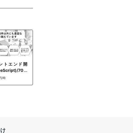
ントエンド開
eScript)/70万
モート併用)
円/時
向け