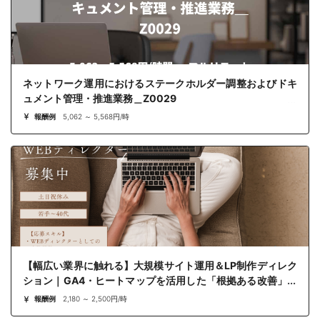
ネットワーク運用におけるステークホルダー調整およびドキ
ュメント管理・推進業務＿Z0029
報酬例
5,062 ～ 5,568円/時
【幅広い業界に触れる】大規模サイト運用＆LP制作ディレク
ション｜GA4・ヒートマップを活用した「根拠ある改善」を
リードするWEBディレクター案件（リモート併用）
報酬例
2,180 ～ 2,500円/時