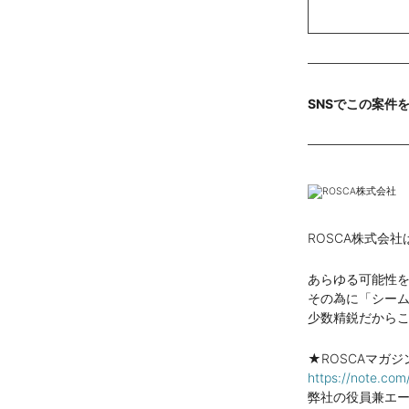
SNSでこの案件
ROSCA株式会
あらゆる可能性
その為に「シー
少数精鋭だから
★ROSCAマガジ
https://note.c
弊社の役員兼エ