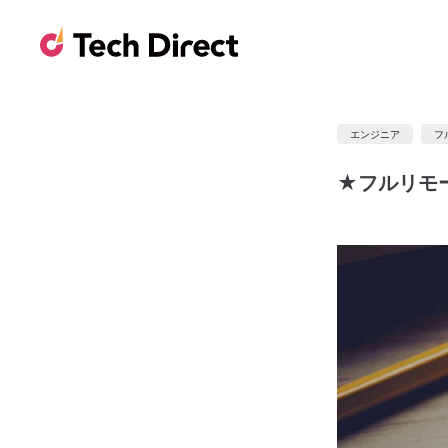
エンジニア
フ
★フルリモー