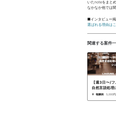
いたnoteをまと
なかなか他では
■インタビュー
選ばれる理由は
関連する案件
【週3日〜/
自然言語処理
ジニア
報酬例
5,000円