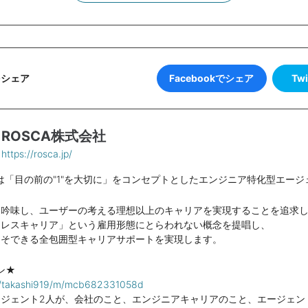
Facebookでシェア
Tw
をシェア
ROSCA株式会社
https://rosca.jp/
社は「目の前の"1"を大切に」をコンセプトとしたエンジニア特化型エー
を吟味し、ユーザーの考える理想以上のキャリアを実現することを追求
ムレスキャリア」という雇用形態にとらわれない概念を提唱し、
こそできる全包囲型キャリアサポートを実現します。
ン★
om/takashi919/m/mcb682331058d
ージェント2人が、会社のこと、エンジニアキャリアのこと、エージェン