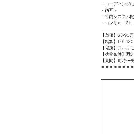
・コーディング
＜尚可＞
・社内システム開
・コンサル・SIe
━━━━━━━
【単価】65‐90
【精算】140‐180
【場所】フルリ
【稼働条件】週5
【期間】随時〜
＝＝＝＝＝＝＝