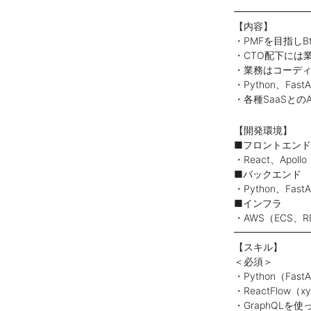
━━━━━━━
【内容】
・PMFを目指しBt
・CTO配下には
・業務はコーディ
・Python、Fas
・各種SaaSとの
【開発環境】
■フロントエンド
・React、Apollo
■バックエンド
・Python、Fast
■インフラ
・AWS（ECS、RD
━━━━━━━
【スキル】
＜必須＞
・Python（Fa
・ReactFlo
・GraphQL