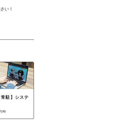
ださい！
／常駐】システ
円/時