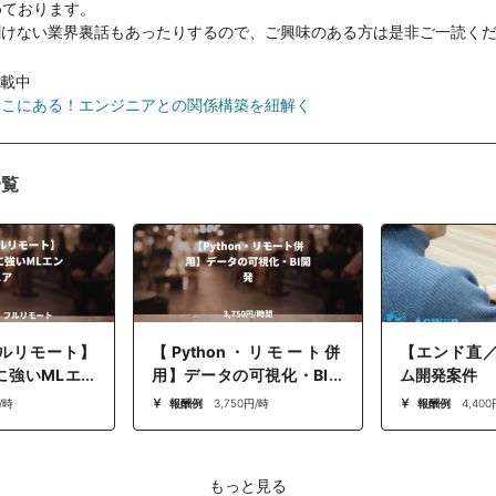
めております。
聞けない業界裏話もあったりするので、ご興味のある方は是非ご一読く
掲載中
ここにある！エンジニアとの関係構築を紐解く
一覧
フルリモート】
【Python・リモート併
【エンド直
に強いMLエン
用】データの可視化・BI開
ム開発案件
発
/時
報酬例
3,750円/時
報酬例
4,400
もっと見る