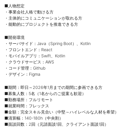
■人物想定
・事業会社人格で動ける方
・主体的にコミュニケーションが取れる方
・能動的にプロジェクトを推進できる方
■開発環境
・サーバサイド：Java（Spring Boot）、Kotlin
・フロントエンド：React
・モバイルアプリ：Swift、Kotlin
・クラウドサービス：AWS
・コード管理：Github
・デザイン：Figma
■期間：即日～2026年1月までの期間に参画できる方
■募集人数：5名（1名からのご提案も歓迎）
■勤務場所：フルリモート
■就業時間：フレックス
■金額：完全スキル見合い（中堅～ハイレベルな人材を希望）
■清算幅：140-180h（中央割）
■面談回数：2回（元請面談1回、クライアント面談1回）