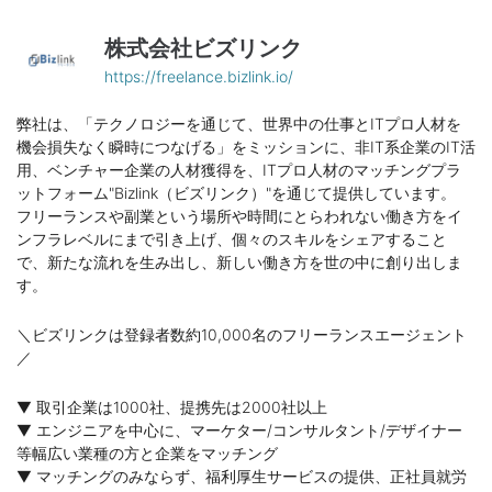
株式会社ビズリンク
https://freelance.bizlink.io/
弊社は、「テクノロジーを通じて、世界中の仕事とITプロ人材を
機会損失なく瞬時につなげる」をミッションに、非IT系企業のIT活
用、ベンチャー企業の人材獲得を、ITプロ人材のマッチングプラ
ットフォーム"Bizlink（ビズリンク）"を通じて提供しています。
フリーランスや副業という場所や時間にとらわれない働き方をイ
ンフラレベルにまで引き上げ、個々のスキルをシェアすること
で、新たな流れを生み出し、新しい働き方を世の中に創り出しま
す。
＼ビズリンクは登録者数約10,000名のフリーランスエージェント
／
▼ 取引企業は1000社、提携先は2000社以上
▼ エンジニアを中心に、マーケター/コンサルタント/デザイナー
等幅広い業種の方と企業をマッチング
▼ マッチングのみならず、福利厚生サービスの提供、正社員就労