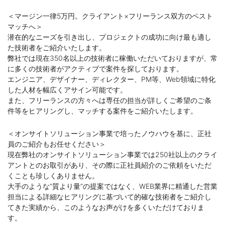
＜マージン一律5万円。クライアント×フリーランス双方のベスト
マッチへ＞
潜在的なニーズを引き出し、プロジェクトの成功に向け最も適し
た技術者をご紹介いたします。
弊社では現在350名以上の技術者に稼働いただいておりますが、常
に多くの技術者がアクティブで案件を探しております。
エンジニア、デザイナー、ディレクター、PM等、Web領域に特化
した人材を幅広くアサイン可能です。
また、フリーランスの方々へは専任の担当が詳しくご希望のご条
件等をヒアリングし、マッチする案件をご紹介いたします。
＜オンサイトソリューション事業で培ったノウハウを基に、正社
員のご紹介もお任せください＞
現在弊社のオンサイトソリューション事業では250社以上のクライ
アントとのお取引があり、その際に正社員紹介のご依頼をいただ
くことも珍しくありません。
大手のような”質より量”の提案ではなく、WEB業界に精通した営業
担当による詳細なヒアリングに基づいて的確な技術者をご紹介し
てきた実績から、このようなお声がけを多くいただけておりま
す。