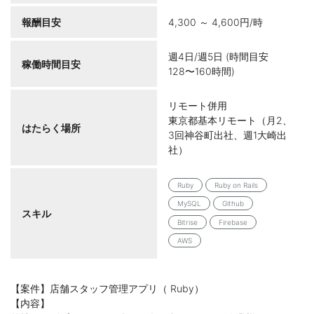
報酬目安
4,300 ～ 4,600円/時
週4日/週5日 (時間目安
稼働時間目安
128〜160時間)
リモート併用
東京都基本リモート（月2、
はたらく場所
3回神谷町出社、週1大崎出
社）
Ruby
Ruby on Rails
MySQL
Github
スキル
Bitrise
Firebase
AWS
【案件】店舗スタッフ管理アプリ（ Ruby）
【内容】