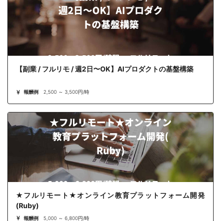
【副業 / フルリモ / 週2日〜OK】AIプロダクトの基盤構築
報酬例
2,500 ～ 3,500円/時
★フルリモート★オンライン教育プラットフォーム開発
(Ruby)
報酬例
5,000 ～ 6,800円/時