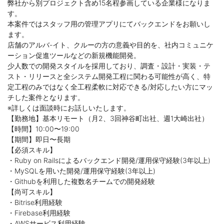
弊社から別プロジェクト含め15名程参画している企業様になりま
す。
本案件ではスタッフ用の管理アプリにてバックエンドをお願いし
ます。
店舗のアルバ-イト、クルーの方の意義や目的を、社内コミュニケ
ーション促進ツールなどの新規機能開発。
少人数での開発スタイルを採用しており、調査・設計・実装・テ
スト・リリースと全システム開発工程に関わる可能性が高く、特
定工程のみではなく全工程柔軟に対応できる/対応したい方にマッ
チした案件となります。
※詳しくは面談時にお話しいたします。
【勤務地】基本リモート（月2、3回神谷町出社、週1大崎出社）
【時間】10:00〜19:00
【期間】即日〜長期
【必須スキル】
・Ruby on Railsによるバックエンド開発/運用保守経験(3年以上)
・MySQLを用いた開発/運用保守経験(3年以上)
・Githubを利用した複数名チームでの開発経験
【尚可スキル】
・Bitrise利用経験
・Firebase利用経験
・AWSサービス利用経験