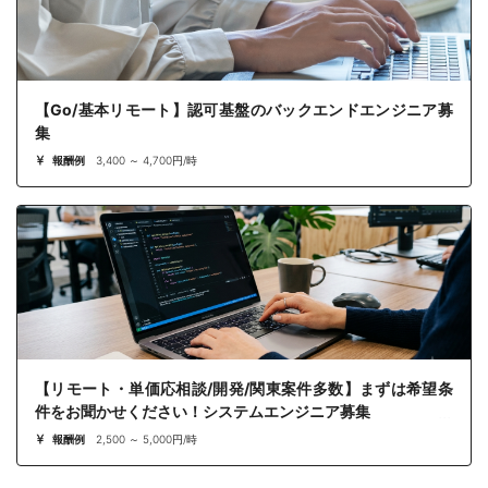
【Go/基本リモート】認可基盤のバックエンドエンジニア募
集
報酬例
3,400 ～ 4,700円/時
【リモート・単価応相談/開発/関東案件多数】まずは希望条
件をお聞かせください！システムエンジニア募集
報酬例
2,500 ～ 5,000円/時