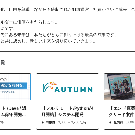
文化、自由を尊重しながらも統制された組織運営、社員が互いに成⾧し
ホルダーに価値をもたらします。
必要です。
た先にある未来は、私たちがともに創り上げる最高の成果です。
様と共に成⾧し、新しい未来を切り拓いていきます。
一覧
/ Java / 週
【フルリモート/Python/4
【エンド直案
テム保守開発案
月開始】システム開発
クリード案件
/時
報酬例
3,000 ～ 3,750円/時
報酬例
5,000