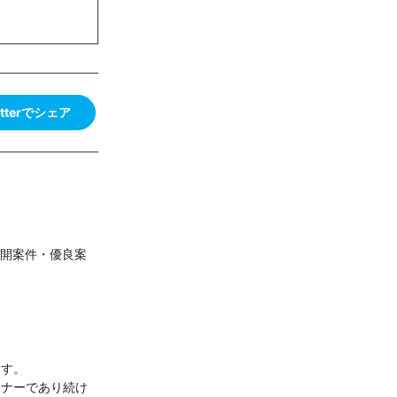
itterでシェア
公開案件・優良案
ます。
トナーであり続け