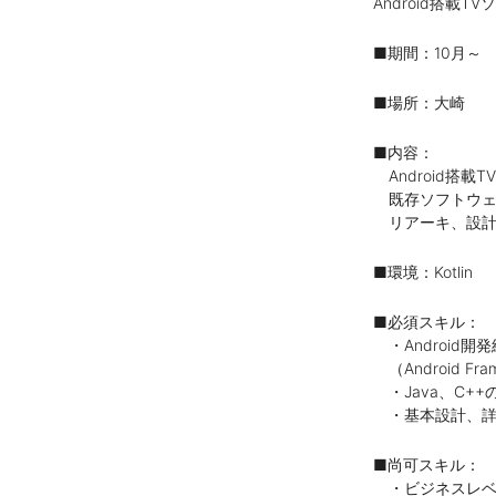
Android搭載
■期間：10月～
■場所：大崎
■内容：
Android搭
既存ソフトウェ
リアーキ、設計
■環境：Kotlin
■必須スキル：
・Android開発経
（Android F
・Java、C+
・基本設計、詳
■尚可スキル：
・ビジネスレベ