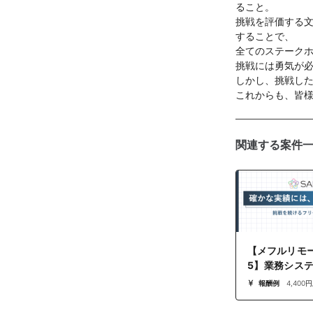
ること。
挑戦を評価する
することで、
全てのステーク
挑戦には勇気が
しかし、挑戦し
これからも、皆
関連する案件
【メフルリモート 
5】業務シス
件
報酬例
4,400円