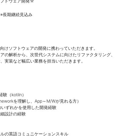
TVソフトウェア開発☆
 ※長期継続見込み
載TV向けソフトウェアの開発に携わっていただきます。
アの解析から、次世代システムに向けたリファクタリング、
、実装など幅広い業務を担当いただきます。
験（kotiln）
rameworkを理解し、App～M/Wが見れる方）
+のいずれかを使用した開発経験
細設計の経験
ルの英語コミュニケーションスキル