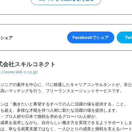
Facebookでシェア
Tw
をシェア
式会社スキルコネクト
://www.skill-c.co.jp/
ジニアの案件を中心に、ITに精通したキャリアコンサルタントが、非
の高いマッチングを行う、フリーランスエージェントサービスです。
ョンは「働きたいと希望するすべての人に活躍の場を提供する」こと。
別も超え、多様な才能を持つ人材に新たな活躍の場を提供します。
ル・プロ人材や日本で挑戦を求めるグローバル人材が、
と成果を追求しながら、自分らしい働き方を実現できるようサポートし
のは、単なる就業支援ではなく、一人ひとりの成⾧と挑戦を支えるパー