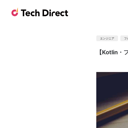
エンジニア
フ
【Kotli