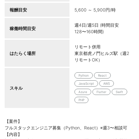
報酬目安
5,600 ～ 5,900円/時
週4日/週5日 (時間目安
稼働時間目安
128〜160時間)
リモート併用
はたらく場所
東京都虎ノ門ヒルズ駅（週2
リモートOK）
Python
React
JavaScript
AWS
スキル
Azure
Flutter
Swift
PHP
【案件】
フルスタックエンジニア募集（Python、React）※週3〜相談可
【内容】