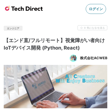
ログイン
0
気になる!を送る
エンジニア
【エンド直/フルリモート】視覚障がい者向け
IoTデバイス開発 (Python, React)
株式会社ACWEB