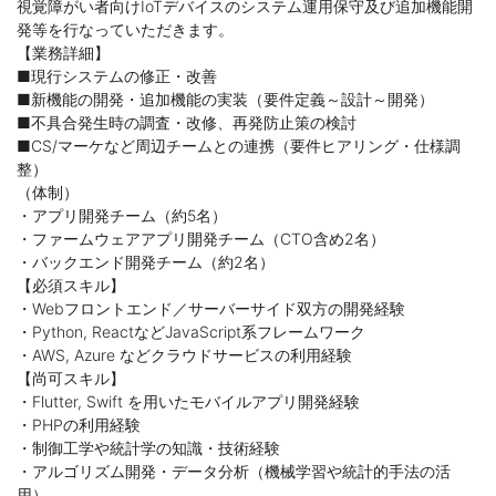
視覚障がい者向けIoTデバイスのシステム運用保守及び追加機能開
発等を行なっていただきます。
【業務詳細】
■現行システムの修正・改善
■新機能の開発・追加機能の実装（要件定義～設計～開発）
■不具合発生時の調査・改修、再発防止策の検討
■CS/マーケなど周辺チームとの連携（要件ヒアリング・仕様調
整）
（体制）
・アプリ開発チーム（約5名）
・ファームウェアアプリ開発チーム（CTO含め2名）
・バックエンド開発チーム（約2名）
【必須スキル】
・Webフロントエンド／サーバーサイド双方の開発経験
・Python, ReactなどJavaScript系フレームワーク
・AWS, Azure などクラウドサービスの利用経験
【尚可スキル】
・Flutter, Swift を用いたモバイルアプリ開発経験
・PHPの利用経験
・制御工学や統計学の知識・技術経験
・アルゴリズム開発・データ分析（機械学習や統計的手法の活
用）