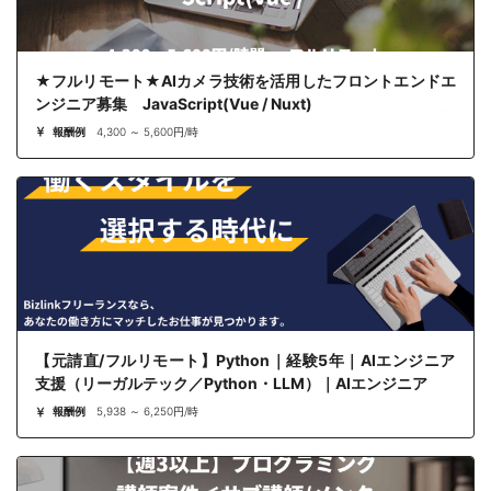
★フルリモート★AIカメラ技術を活用したフロントエンドエ
ンジニア募集 JavaScript(Vue / Nuxt)
報酬例
4,300 ～ 5,600円/時
【元請直/フルリモート】Python｜経験5年｜AIエンジニア
支援（リーガルテック／Python・LLM）｜AIエンジニア
報酬例
5,938 ～ 6,250円/時