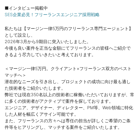
■インタビュー掲載中
SES企業必見！フリーランスエンジニア採用戦略
私たちは【マージン一律5万円のフリーランス専門エージェント】
として設立し、
2026年3月から9期目に突入いたしました。
今後も良い案件を正当な金額にてフリーランスの皆様へご紹介で
きるよう尽力していきたいと考えております。
＜マージン一律5万円。クライアント×フリーランス双方のベスト
マッチへ＞
潜在的なニーズを引き出し、プロジェクトの成功に向け最も適し
た技術者をご紹介いたします。
弊社では現在350名以上の技術者に稼働いただいておりますが、常
に多くの技術者がアクティブで案件を探しております。
エンジニア、デザイナー、ディレクター、PM等、Web領域に特化
した人材を幅広くアサイン可能です。
また、フリーランスの方々へは専任の担当が詳しくご希望のご条
件等をヒアリングし、マッチする案件をご紹介いたします。