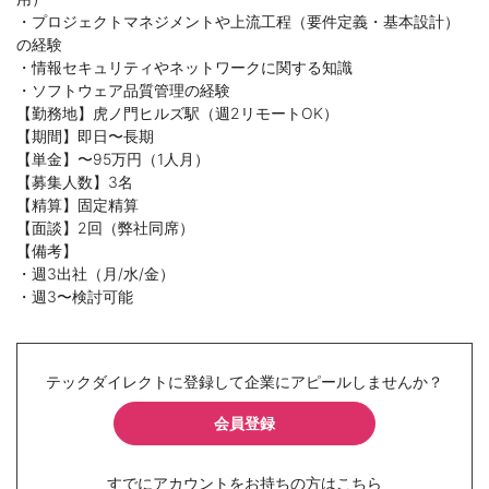
・プロジェクトマネジメントや上流工程（要件定義・基本設計）
の経験
・情報セキュリティやネットワークに関する知識
・ソフトウェア品質管理の経験
【勤務地】虎ノ門ヒルズ駅（週2リモートOK）
【期間】即日〜長期
【単金】〜95万円（1人月）
【募集人数】3名
【精算】固定精算
【面談】2回（弊社同席）
【備考】
・週3出社（月/水/金）
・週3〜検討可能
テックダイレクトに登録して企業にアピールしませんか？
会員登録
すでにアカウントをお持ちの方はこちら