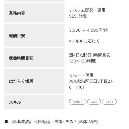
システム開発・運用
業務内容
SES, 請負
3,000 ～ 4,000円/時
報酬目安
※スキルに応じて
週4日/週5日 (時間目安
稼働時間目安
128〜160時間)
リモート併用
はたらく場所
東京都港区三田5丁目21-
6 1401
スキル
Python
AWS
Linux
■工程:基本設計~詳細設計~製造~テスト(単体･結合)