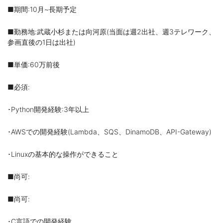
■期間:10月~長期予定
■勤務地:武蔵小杉または向河原(当面は週2出社、週3テレワーク、
参画直後の1日は出社)
■単価:60万前後
■必須:
･Python開発経験:3年以上
･AWSでの開発経験(Lambda、SQS、DinamoDB、API-Gateway)
･Linuxの基本的な操作ができること
■尚可:
■尚可:
･C言語での開発経験