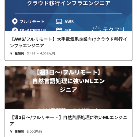
【AWS/フルリモート】大手電気系企業向けクラウド移行イ
ンフラエンジニア
報酬例
3,438 ～ 4,063円/時
【週3日〜/フルリモート】自然言語処理に強いMLエンジニ
ア
報酬例
5,000円/時