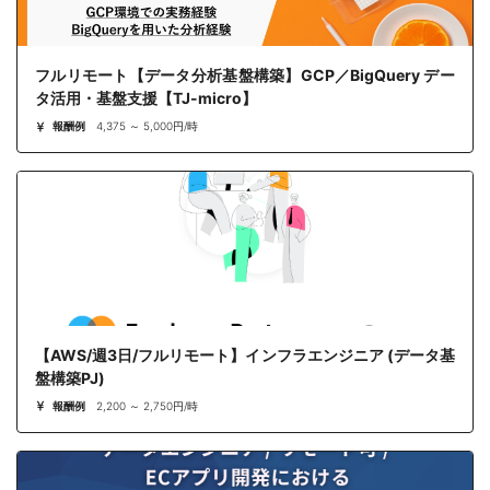
フルリモート【データ分析基盤構築】GCP／BigQuery デー
タ活用・基盤支援【TJ-micro】
報酬例
4,375 ～ 5,000円/時
【AWS/週3日/フルリモート】インフラエンジニア (データ基
盤構築PJ)
報酬例
2,200 ～ 2,750円/時