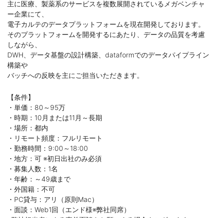
主に医療、製薬系のサービスを複数展開されているメガベンチャ
ー企業にて、
電子カルテのデータプラットフォームを現在開発しております。
そのプラットフォームを開発するにあたり、データの品質を考慮
しながら、
DWH、データ基盤の設計構築、dataformでのデータパイプライン
構築や
バッチへの反映を主にご担当いただきます。
【条件】
・単価：80～95万
・時期：10月または11月～長期
・場所：都内
・リモート頻度：フルリモート
・勤務時間：9:00～18:00
・地方：可 ※初日出社のみ必須
・募集人数：1名
・年齢：～49歳まで
・外国籍：不可
・PC貸与：アリ（原則Mac）
・面談：Web1回（エンド様※弊社同席）