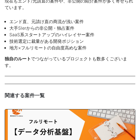
現在もエンド/元請直の案件や、非公開の紹介案件が多く寄せられ
ています。
エンド直、元請け直の商流が浅い案件
大手SIerからの非公開・独占案件
SaaS系スタートアップのハイレイヤー案件
技術選定に裁量がある開発ポジション
地方×フルリモートの自由度高めな案件
独自のルート
でつながっているプロジェクトも数多くございま
す。
関連する案件一覧