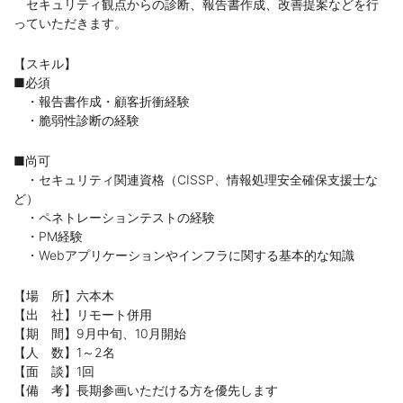
セキュリティ観点からの診断、報告書作成、改善提案などを行
っていただきます。
【スキル】
■必須
・報告書作成・顧客折衝経験
・脆弱性診断の経験
■尚可
・セキュリティ関連資格（CISSP、情報処理安全確保支援士な
ど）
・ペネトレーションテストの経験
・PM経験
・Webアプリケーションやインフラに関する基本的な知識
【場 所】六本木
【出 社】リモート併用
【期 間】9月中旬、10月開始
【人 数】1～2名
【面 談】1回
【備 考】長期参画いただける方を優先します