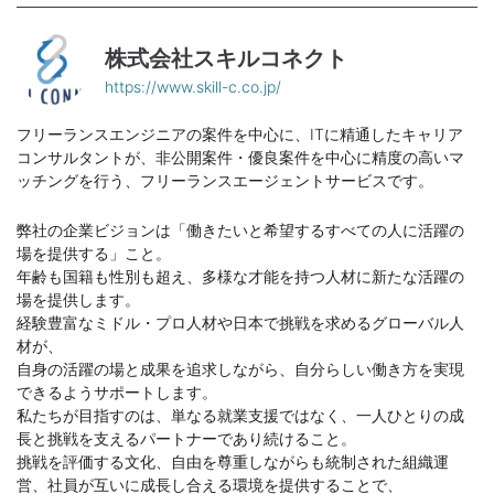
株式会社スキルコネクト
https://www.skill-c.co.jp/
フリーランスエンジニアの案件を中心に、ITに精通したキャリア
コンサルタントが、非公開案件・優良案件を中心に精度の高いマ
ッチングを行う、フリーランスエージェントサービスです。
弊社の企業ビジョンは「働きたいと希望するすべての人に活躍の
場を提供する」こと。
年齢も国籍も性別も超え、多様な才能を持つ人材に新たな活躍の
場を提供します。
経験豊富なミドル・プロ人材や日本で挑戦を求めるグローバル人
材が、
自身の活躍の場と成果を追求しながら、自分らしい働き方を実現
できるようサポートします。
私たちが目指すのは、単なる就業支援ではなく、一人ひとりの成
⾧と挑戦を支えるパートナーであり続けること。
挑戦を評価する文化、自由を尊重しながらも統制された組織運
営、社員が互いに成⾧し合える環境を提供することで、