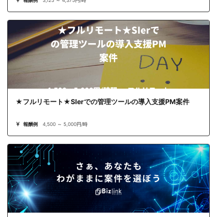
報酬例
3,125 ～ 4,375円/時
★フルリモート★SIerでの管理ツールの導入支援PM案件
報酬例
4,500 ～ 5,000円/時