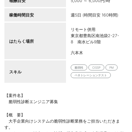
報酬目安
5,000 ～ 6,000円/時
稼働時間目安
週5日 (時間目安 160時間)
リモート併用
東京都豊島区南池袋2-27-
はたらく場所
8 南水ビル9階
六本木
脆弱性
CISSP
PM
スキル
ペネトレーションテスト
【案件名】
脆弱性診断エンジニア募集
【概 要】
大手企業向けシステムの脆弱性診断業務をご担当いただきま
す。