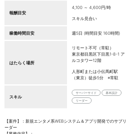
4,100 ～ 4,600円/時
報酬目安
スキル見合い
稼働時間目安
週5日 (時間目安 160時間)
リモート不可（常駐）
東京都目黒区下目黒1-8-1 ア
ルコタワー12階
はたらく場所
人形町または小伝馬町駅
（東京）徒歩5分 ※常駐
サーバーサイド
基本設計
スキル
リーダー
【案件】：新規エンタメ系WEBシステム＆アプリ開発でのサブリ
ーダー
【業務内容】：