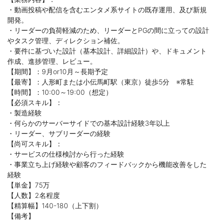
・動画投稿や配信を含むエンタメ系サイトの既存運用、及び新規
開発。
・リーダーの負荷軽減のため、リーダーとPGの間に立っての設計
やタスク管理、ディレクション補佐。
・要件に基づいた設計（基本設計、詳細設計）や、ドキュメント
作成、進捗管理、レビュー。
【期間】：9月or10月～長期予定
【最寄】：人形町または小伝馬町駅（東京）徒歩5分 ※常駐
【時間】：10:00～19:00（想定）
【必須スキル】：
・製造経験
・何らかのサーバーサイドでの基本設計経験3年以上
・リーダー、サブリーダーの経験
【尚可スキル】：
・サービスの仕様検討から行った経験
・事業立ち上げ経験や顧客のフィードバックから機能改善をした
経験
【単金】75万
【人数】2名程度
【精算幅】140-180（上下割）
【備考】