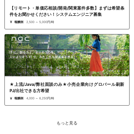
【リモート・単価応相談/開発/関東案件多数】まずは希望条
件をお聞かせください！システムエンジニア募集
報酬例
2,500 ～ 5,000円/時
★上流/Java/弊社面談のみ★小売企業向けグロバール刷新
PJ/出社できる方希望
報酬例
4,000 ～ 6,250円/時
もっと見る