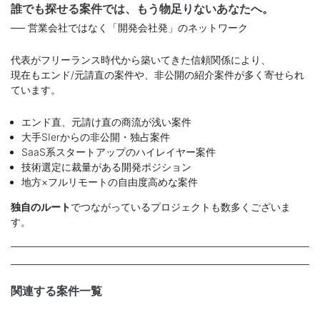
誰でも探せる案件では、もう物足りないあなたへ。
── 営業会社ではなく「開発会社発」のネットワーク
代表がフリーランス時代から築いてきた信頼関係により、
現在もエンド/元請直の案件や、非公開の紹介案件が多く寄せられ
ています。
エンド直、元請け直の商流が浅い案件
大手SIerからの非公開・独占案件
SaaS系スタートアップのハイレイヤー案件
技術選定に裁量がある開発ポジション
地方×フルリモートの自由度高めな案件
独自のルート
でつながっているプロジェクトも数多くございま
す。
関連する案件一覧