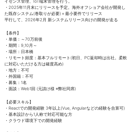
イセンス管理、IoT端末管理を行う。
・2025年11月末にリリースを予定。海外オフショア会社が開発し
た既存システム(巻取りが必要)＋最小要件でリリース
平行して、2026年2月 新システムリリース向けの開発が走る
【条件】
・単価：～70万前後
・期間：9,10月～
・場所：日本橋
・リモート頻度：基本フルリモート(初日、PC返却時は出社。柔軟
に対応いただける方は確度高め)
・地方：不可
・外国籍：不可
・募集：1名
・面談：Web1回 (元請け様 ※弊社同席)
【必要スキル】
・Reactでの開発経験 3年以上(Vue, Angularなどの経験を合算可)
・基本設計から1人称で対応可能な方
・クラウド環境下での開発経験