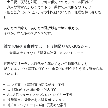
・土日祝・夜間も対応。ご都合優先でのカジュアル面談OK
・少人数運営だからこそできる、柔軟で人間的なやりとり
・担当営業はインセンティブ制ではないため、無理な押し売りな
し
あなたの目線で、あなたの選択肢を一緒に考える。
それが、私たちのスタンスです。
誰でも探せる案件では、もう物足りないあなたへ。
── 営業会社ではなく「開発会社発」のネットワーク
代表がフリーランス時代から築いてきた信頼関係により、
現在もエンド/元請直の案件や、非公開の紹介案件が多く寄せられ
ています。
エンド直、元請け直の商流が浅い案件
大手SIerからの非公開・独占案件
SaaS系スタートアップのハイレイヤー案件
技術選定に裁量がある開発ポジション
地方×フルリモートの自由度高めな案件