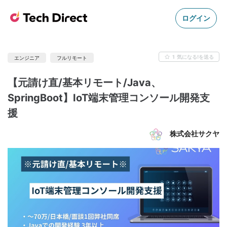
ログイン
1
気になる!を送る
エンジニア
フルリモート
【元請け直/基本リモート/Java、
SpringBoot】IoT端末管理コンソール開発支
援
株式会社サクヤ