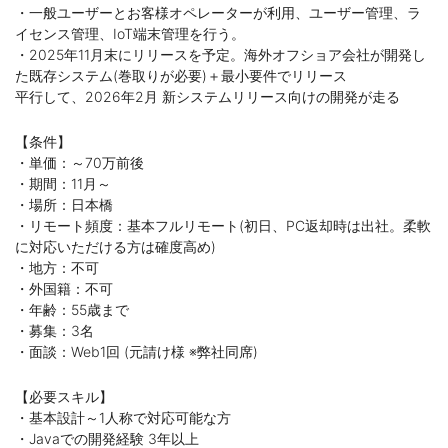
・一般ユーザーとお客様オペレーターが利用、ユーザー管理、ラ
イセンス管理、IoT端末管理を行う。
・2025年11月末にリリースを予定。海外オフショア会社が開発し
た既存システム(巻取りが必要)＋最小要件でリリース
平行して、2026年2月 新システムリリース向けの開発が走る
【条件】
・単価：～70万前後
・期間：11月～
・場所：日本橋
・リモート頻度：基本フルリモート(初日、PC返却時は出社。柔軟
に対応いただける方は確度高め)
・地方：不可
・外国籍：不可
・年齢：55歳まで
・募集：3名
・面談：Web1回 (元請け様 ※弊社同席)
【必要スキル】
・基本設計～1人称で対応可能な方
・Javaでの開発経験 3年以上