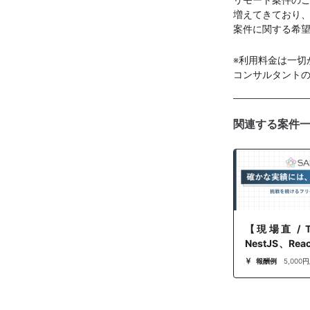
増えてきており、
案件に関する希
※利用料金は一切
コンサルタント
関連する案件
【現場直 / Ty
NestJS、Rea
ト】自社ソリ
報酬例
5,000円
発･機能追加