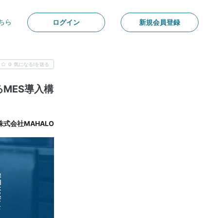
ちら
ログイン
新規会員登録
0
気になる!を送る
るMES導入構
株式会社MAHALO