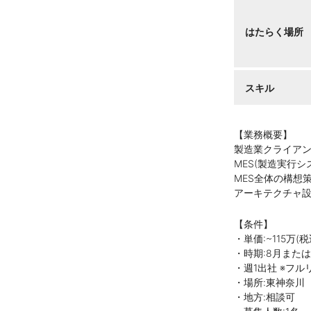
はたらく場所
スキル
【業務概要】
製造業クライアン
MES(製造実行
MES全体の構想
アーキテクチャ
【条件】
・単価:~115万(
・時期:8月または
・週1出社 ※フ
・場所:東神奈川
・地方:相談可