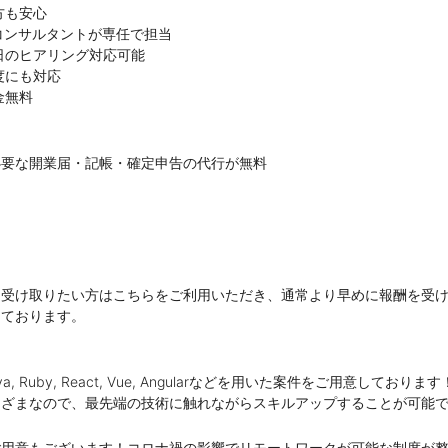
方も安心
なコンサルタントが専任で担当
日のヒアリング対応可能
度にも対応
金無料
】
必要な開業届・記帳・確定申告の代行が無料
】
に受け取りたい方はこちらをご利用いただき、通常より早めに報酬を受
しております。
 Java, Ruby, React, Vue, Angularなどを用いた案件をご用意しております
まざまなので、最先端の技術に触れながらスキルアップすることが可能
ご用意もございます！コロナ禍の影響でリモートワークが可能な制度が