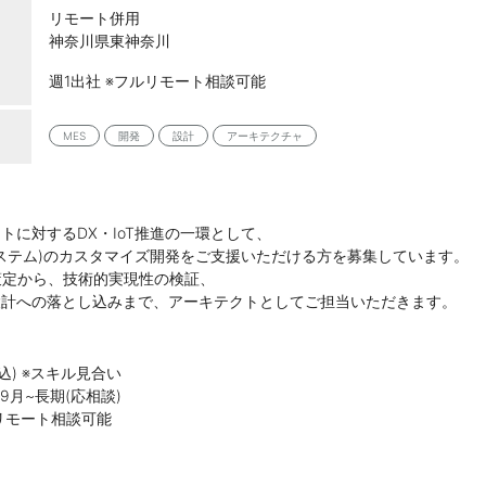
リモート併用
神奈川県東神奈川
週1出社 ※フルリモート相談可能
MES
開発
設計
アーキテクチャ
トに対するDX・IoT推進の一環として、
システム)のカスタマイズ開発をご支援いただける方を募集しています。
策定から、技術的実現性の検証、
設計への落とし込みまで、アーキテクトとしてご担当いただきます。
税込) ※スキル見合い
9月~長期(応相談)
ルリモート相談可能