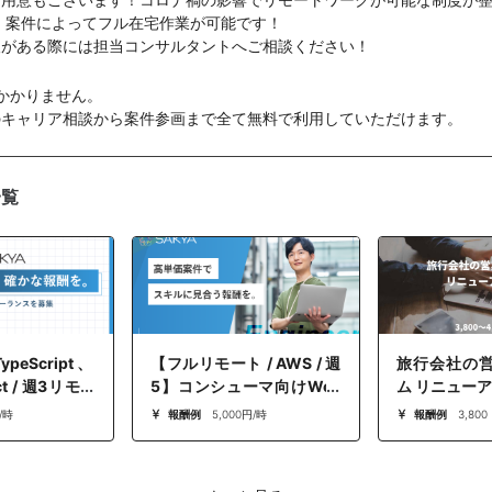
 案件によってフル在宅作業が可能です！
望がある際には担当コンサルタントへご相談ください！
かかりません。
のキャリア相談から案件参画まで全て無料で利用していただけます。
一覧
peScript、
【フルリモート / AWS / 週
旅行会社の
ct / 週3リモー
5】コンシューマ向けWeb
ム リニューア
ューション開
サイト開発支援ーSREポジ
/時
報酬例
5,000円/時
報酬例
3,800
ションの募集