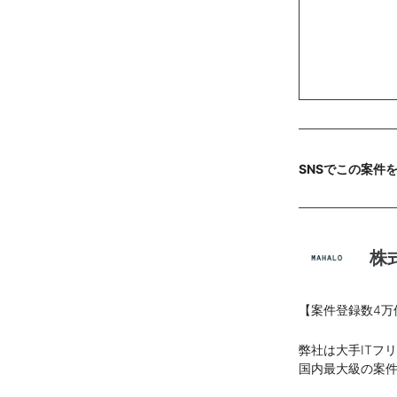
SNSでこの案件
株
【案件登録数4万
弊社は大手ITフ
国内最大級の案