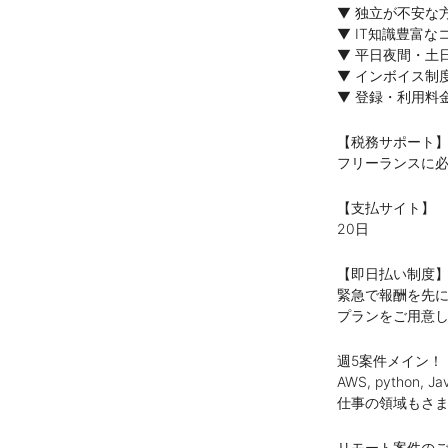
▼ 独立が不安な
▼ IT知識豊富
▼ 平日夜間・土
▼ インボイス制
▼ 登録・利用料
【税務サポート
フリーランスに
【支払サイト】
20日
【即日払い制度
緊急で報酬を先
プランをご用意
週5案件メイン！
AWS, python,
仕事の領域もさ
リモート案件の