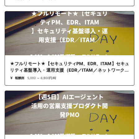
★フルリモート★【セキュリティPM、EDR、ITAM】セキュ
リティ基盤導入・運用支援（EDR／ITAM／ネットワークセ
キュリティ）
報酬例
5,000 ～ 6,800円/時