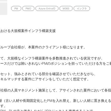
PM
PMO
Azure EntraID
M365
インフラ
における大規模案件インフラ構築支援
グループ会社様が、本案件のクライアント様になります。
にて、大規模なインフラ構築案件を多数推進されている状況ですが、
ースだけでは賄いきれないPMのポジションを担っていただける方をご
ルセット、強みとされている部分を確認させていただきながら、
スキルマッチする案件にアサインをしていただく想定です。
会社様の人員マネジメント施策として、アサインされた案件において各
謝（古い人材や長期固定化したPMを入れ替え、新しい人材に置き換え
ます。
PM、PLの方と伴走しながらプロジェクトを推進することで、