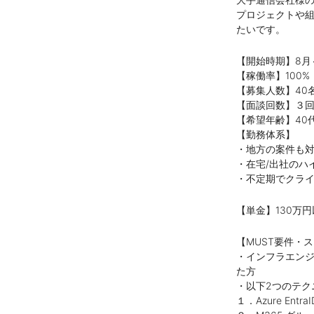
プロジェクトや
たいです。
【開始時期】8月
【稼働率】100%
【募集人数】40
【面談回数】３
【希望年齢】40
【勤務体系】
・地方の案件も
・在宅/出社のハ
・不定期でクラ
【単金】130万
【MUST要件・
・インフラエンジ
た方
・以下2つのテク
１．Azure Ent