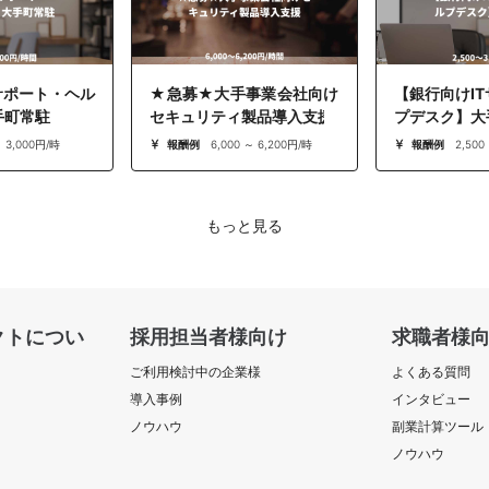
サポート・ヘル
★急募★大手事業会社向け
【銀行向けI
手町常駐
セキュリティ製品導入支援
プデスク】大
～ 3,000円/時
報酬例
6,000 ～ 6,200円/時
報酬例
2,500
もっと見る
クトについ
採用担当者様向け
求職者様
ご利用検討中の企業様
よくある質問
導入事例
インタビュー
ノウハウ
副業計算ツール
ノウハウ