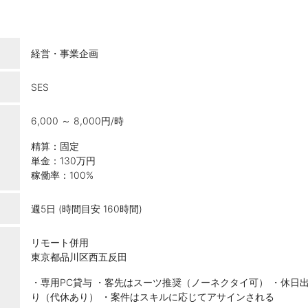
経営・事業企画
SES
6,000 ～ 8,000円/時
精算：固定
単金：130万円
稼働率：100%
週5日 (時間目安 160時間)
リモート併用
東京都品川区西五反田
・専用PC貸与 ・客先はスーツ推奨（ノーネクタイ可） ・休日
り（代休あり） ・案件はスキルに応じてアサインされる