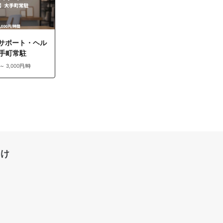
Tサポート・ヘル
手町常駐
 ～ 3,000円/時
向け