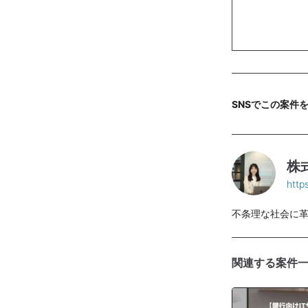
SNSでこの案件
株式
https
不条理な社会に
関連する案件