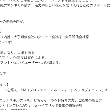
組織のマンネリを防ぎ、活力や新しい視点を取り入れるためのサポート
～の参画を想定。
名
回（内部→大手通信会社のグループ会社様→大手通信会社様）
代～50代
対象となり、出張もある
イブリッド※頻度は案件による。
イアントやエンドユーザーへの訪問あり。
円以下
スキル】
ニアを経て、PM（プロジェクトマネージャー）へジョブチェンジ、キ
ニカルスキルのうち、どちらか一つをお持ちの方、ご経験のある方
raID + オンプレADの Entra ハイブリッド参加の構築経験