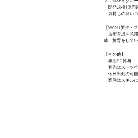
２．M365 グ
・開発規模1億円
・気持ちの良い
【WANT要件・
・技術育成を意
成、教育をして
【その他】
・専用PC貸与
・客先はスーツ
・休日出勤の可
・案件はスキル