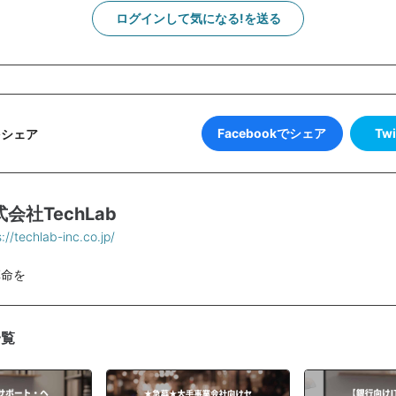
ログインして気になる!を送る
Facebookでシェア
Tw
をシェア
会社TechLab
://techlab-inc.co.jp/
革命を
一覧