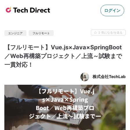
ログイン
2
気になる!を送る
エンジニア
フルリモート
【フルリモート】Vue.js×Java×SpringBoot
／Web再構築プロジェクト／上流～試験まで
一貫対応！
株式会社TechLab