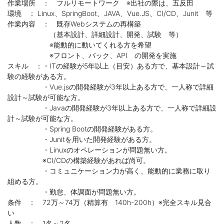
作業場所 ： フルリモートワーク ※出社の際は、五反田
環境 ： Linux、SpringBoot、JAVA、Vue.JS、CI/CD、Junit 等
作業内容 ： 既存Webシステムの再構築
（基本設計、詳細設計、開発、試験 等）
※能動的に動いてくれる方を希望
※フロント、バック、API の開発を実施
スキル ：・ITの経験が5年以上（目安）ある方で、基本設計～試
験の経験がある方。
・Vue.jsの開発経験が3年以上ある方で、一人称で詳細
設計～試験が可能な方。
・Javaの開発経験が3年以上ある方で、一人称で詳細設
計～試験が可能な方。
・Spring Bootの開発経験がある方。
・Junitを用いた開発経験がある方。
・Linuxのオペレーションが問題無い方。
※CI/CDの構築経験があれば尚可。
・コミュニケーション力が高く、能動的に業務に取り
組める方。
・勤怠、体調面が問題無い方。
条件 ： 72万～74万（精算有 140h-200h）※完全スキル見合
い
人数 ： 1名～2名