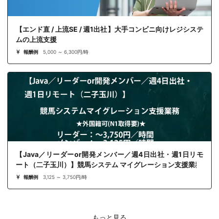
【エンド直 / 上流SE / 週1出社】大手コンビニ向けレジシステ
ムの上流支援
報酬例
5,000 ～ 6,300円/時
【Java／リーダーor開発メンバー／週4日出社・週1日リモ
ート（二子玉川）】競馬システム マイグレーション支援業務
報酬例
3,125 ～ 3,750円/時
もっと見る