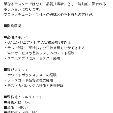
単なるテスターではなく「品質担当者」として能動的に関われる
ポジションになります。
ブロックチェーン・NFTへの興味関心をお持ちの方歓迎。
■開発環境：
■必須スキル：
・QAエンジニアとしての実務経験3年以上
・テスト設計、実行および工数見積もりができる方
・Webサービスや基幹システムのテスト経験
・スマホアプリにおけるテスト経験
■歓迎スキル：
・ホワイトボックステストの経験
・ソースコード品質管理の経験
・テストカバレッジの評価と改善経験
■勤務地：フルリモート
■募集人数：1人
■単価：~60万
■精算幅：140h~180h