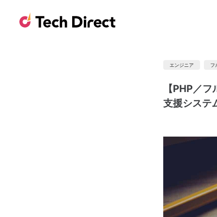
エンジニア
フ
【PHP／フ
支援システ