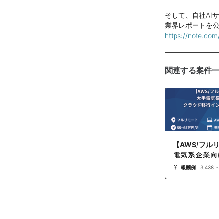
そして、自社AI
業界レポートを
https://note.co
関連する案件
【AWS/フル
電気系企業向
行インフラエ
報酬例
3,438 