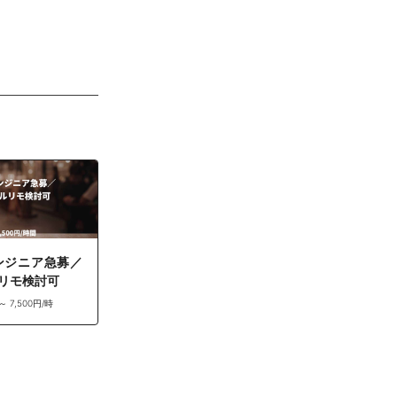
ンジニア急募／
リモ検討可
 ～ 7,500円/時