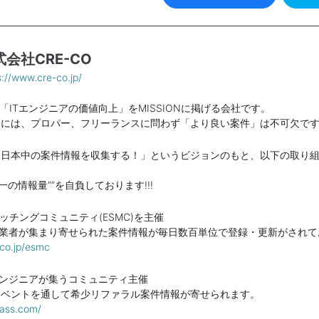
式会社CRE-CO
s://www.cre-co.jp/
は「ITエンジニアの価値向上」をMISSIONに掲げる会社です。
為には、プロパー、フリーランスに問わず「より良い案件」は不可欠で
「日本中の案件情報を収集する！」というビジョンのもと、以下の取り
一の情報量””を自負しております!!!
ッチングコミュニティ(ESMC)を主催
IT事業者が集まり寄せられた案件情報が毎日数百単位で登録・更新がされ
-co.jp/esmc
のエンジニアが集うコミュニティ主催
イベントを通して希少リファラル案件情報が寄せられます。
pass.com/