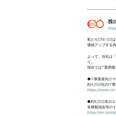
株
http
私たちCRE-CO
価値アップする
よって、当社は
り、
現在では""業界随
●IT事業者向けマ
約4,000社の
https://www.cre
●約8,000名
各種勉強会等の
https://elv.conn