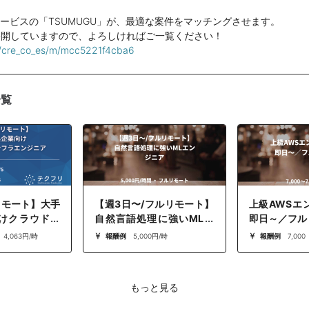
サービスの「TSUMUGU」が、最適な案件をマッチングさせます。
公開していますので、よろしければご一覧ください！
m/cre_co_es/m/mcc5221f4cba6
一覧
リモート】大手
【週3日〜/フルリモート】
上級AWSエ
けクラウド移
自然言語処理に強いMLエ
即日～／フル
ンジニア
ンジニア
～ 4,063円/時
報酬例
5,000円/時
報酬例
7,000
もっと見る