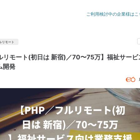
ご利用検討中の企業様はこ
ルリモート
ルリモート(初日は 新宿)／70〜75万】福祉サー
ム開発