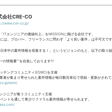
式会社CRE-CO
s://www.cre-co.jp/
は「ITエンジニアの価値向上」をMISSIONに掲げる会社です。
為には、プロパー、フリーランスに問わず「より良い案件」は不可欠で
「日本中の案件情報を収集する！」というビジョンのもと、以下の取り
一の情報量””を自負しております!!!
ッチングコミュニティ(ESMC)を主催
IT事業者が集まり寄せられた案件情報が毎日数百単位で登録・更新がされ
-co.jp/esmc
のエンジニアが集うコミュニティ主催
イベントを通して希少リファラル案件情報が寄せられます。
pass.com/