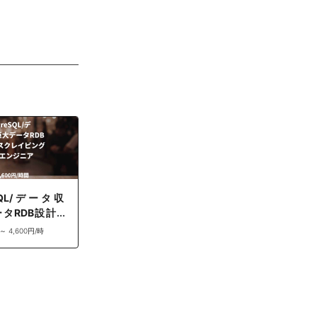
eSQL/データ収
タRDB設計・
イピング基盤開
 ～ 4,600円/時