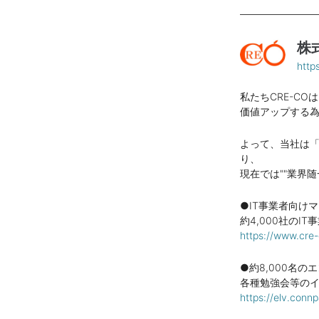
株
http
私たちCRE-CO
価値アップする
よって、当社は
り、
現在では""業界随
●IT事業者向けマ
約4,000社の
https://www.cre
●約8,000名
各種勉強会等の
https://elv.conn