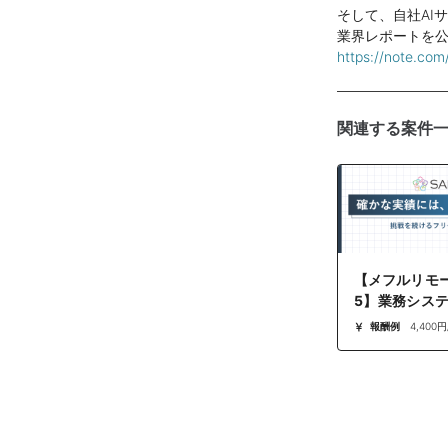
そして、自社AI
業界レポートを
https://note.co
関連する案件
【メフルリモート 
5】業務シス
件
報酬例
4,400円