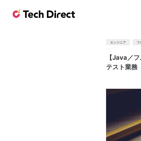
エンジニア
フ
【Java／
テスト業務