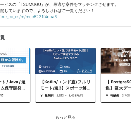
サービスの「TSUMUGU」が、最適な案件をマッチングさせます。
公開していますので、よろしければご一覧ください！
m/cre_co_es/m/mcc5221f4cba6
一覧
/ Java / 週
【Kotlin/エンド直/フルリ
【Postgr
テム保守開発案
モート/週3】スポーツ解析
集】巨大デー
アプリのAndroidエンジニ
運用/スクレ
/時
報酬例
2,813 ～ 3,438円/時
報酬例
3,700
ア
発エンジニア
もっと見る