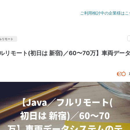
ご利用検討中の企業様はこ
ルリモート
フルリモート(初日は 新宿)／60〜70万】車両デー