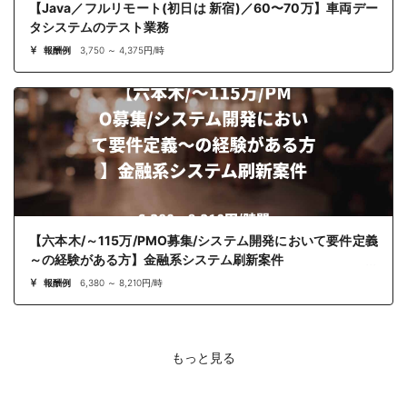
【Java／フルリモート(初日は 新宿)／60〜70万】車両デー
タシステムのテスト業務
報酬例
3,750 ～ 4,375円/時
【六本木/～115万/PMO募集/システム開発において要件定義
～の経験がある方】金融系システム刷新案件
報酬例
6,380 ～ 8,210円/時
もっと見る