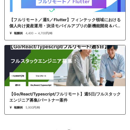
【フルリモート／週5／Flutter】フィンテック領域における
個人向け資産運用・決済モバイルアプリの新機能開発＆パフ
ォーマンス最適化案件
報酬例
4,400 ～ 4,700円/時
【Go/React/Typescript/フルリモート】週5日/フルスタック
エンジニア募集/パートナー案件
報酬例
5,900円/時