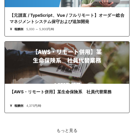
【元請直 / TypeScript、Vue / フルリモート】オーダー総合
マネジメントシステム保守および追加開発
報酬例
5,000 ～ 5,900円/時
【AWS・リモート併用】某生命保険系 社員代替業務
報酬例
4,375円/時
もっと見る