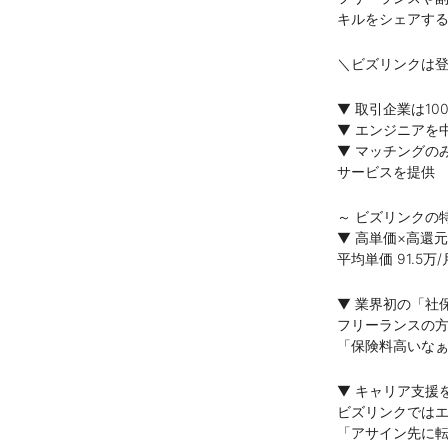
キルをシェアす
＼ビズリンクは登
▼ 取引企業は10
▼ エンジニアを
▼ マッチングの
サービスを提供
～ ビズリンクの特
▼ 高単価×高還元
平均単価 91.5
▼ 業界初の「社
フリーランスの
「保険料高いな
▼ キャリア支援
ビズリンクでは
「アサイン先に