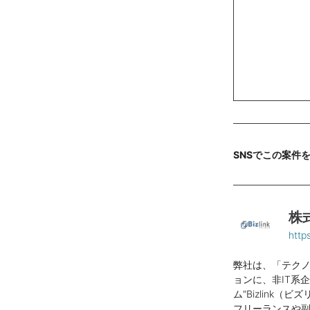
SNSでこの案件
株
https
弊社は、「テクノ
ョンに、非IT系
ム"Bizlink
フリーランスや