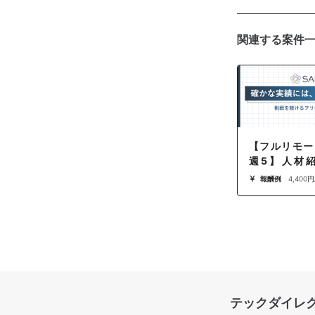
関連する案件
【フルリモート /
週5】人材
ClaudeCo
報酬例
4,400円
プラットフォ
ザーサポート
テックダイレ