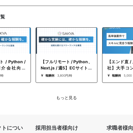
一覧
 Python /
【フルリモート / Python、
【エンド直 / 
紹介会社向け
Next.js / 週5】ECサイトリ
社】大手コ
deを用いたEUC
ニューアルフロントエンド
システムの上
/時
報酬例
3,800円/時
報酬例
5,000
ーム開発･ユー
開発
もっと見る
クトについ
採用担当者様向け
求職者様