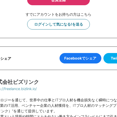
すでにアカウントをお持ちの方はこちら
ログインして気になる!を送る
Facebookでシェア
Tw
をシェア
式会社ビズリンク
://freelance.bizlink.io/
ロジーを通じて、世界中の仕事とITプロ人材を機会損失なく瞬時につ
企業のIT活用、ベンチャー企業の人材獲得を、ITプロ人材のマッチング
（ビズリンク）"を通じて提供しています。
副業という場所や時間にとらわれない働き方をインフラレベルにまで引