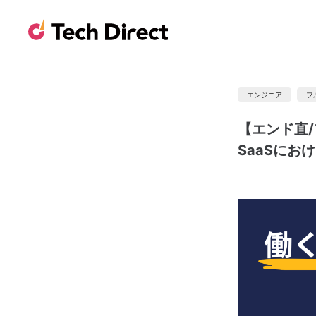
エンジニア
フ
【エンド直/
SaaSにお