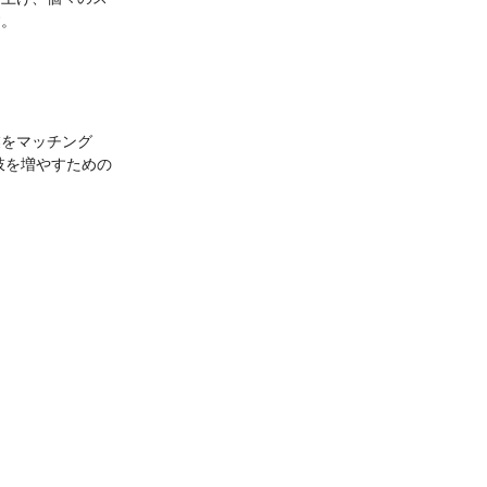
す。
業をマッチング
肢を増やすための
！