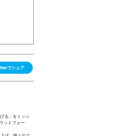
itterでシェア
なげる」をミッシ
プラットフォー
き上げ、個々のス