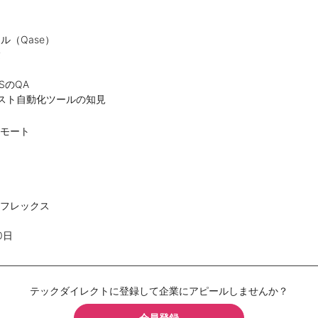
ル（Qase）
験
SのQA
テスト自動化ツールの知見
リモート
ルフレックス
0日
テックダイレクトに登録して企業にアピールしませんか？
会員登録