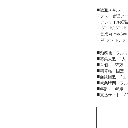
■歓迎スキル：
・テスト管理ツー
・アジャイル経
・ISTQB/JSTQB
・営業向けやSaa
・APIテスト、
■勤務地：フル
■募集人数：1人
■単価：~55万
■精算幅：固定
■面談回数：2回
■就業時間：フ
■年齢：~45歳
■支払サイト：3