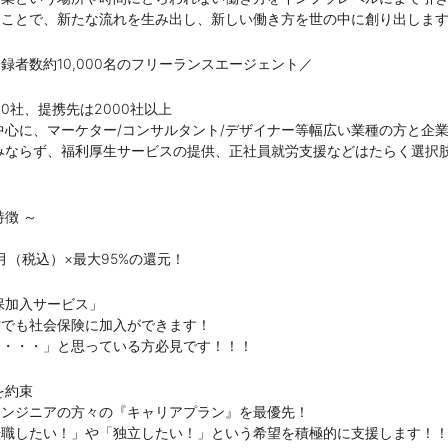
ることで、新たな流れを生み出し、新しい働き方を世の中に創り出しま
録者数約10,000名のフリーランスエージェント／
00社、提携先は2000社以上
中心に、マーケター/コンサルタント/デザイナー等幅広い業種の方と企
みならず、福利厚生サービスの提供、正社員就労支援などはたらく選択
徴 ～
万/月（税込）×最大95%の還元！
保加入サービス」
方でも社会保険に加入ができます！
ぁ・・・」と思っている方必見です！！！
を約束
エンジニアの方々の『キャリアプラン』を最優先！
転職したい！」や「独立したい！」という希望を積極的に支援します！