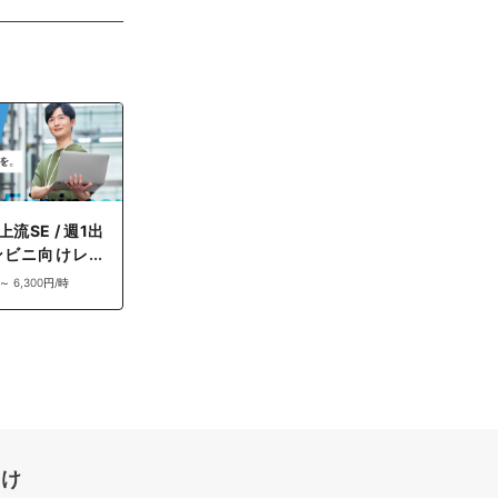
上流SE / 週1出
ンビニ向けレジ
流支援
 ～ 6,300円/時
向け