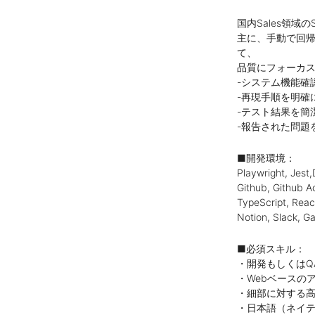
国内Sales領域
主に、手動で回帰
て、
品質にフォーカス
-システム機能確
-再現手順を明確
-テスト結果を簡
-報告された問題
■開発環境：
Playwright, Jest
Github, Github A
TypeScript, Reac
Notion, Slack, G
■必須スキル：
・開発もしくはQ
・Webベースの
・細部に対する
・日本語（ネイ