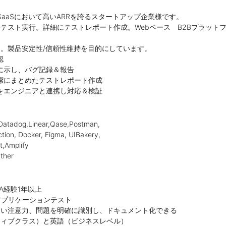
のSaaSにおいて高いARRを誇るスタートアップ企業様です。
テスト実行。詳細にテストレポート作成。Webベース B2Bプラット
。製品安定性/信頼性維持を目的にしています。
認
に示し、バグ記録＆報告
潔にまとめたテストレポート作成
をエンジニアと連携し対応＆検証
,Datadog,Linear,Qase,Postman,
ction, Docker, Figma, UIBakery,
t,Amplify
ather
A経験1年以上
アプリケーションテスト
高い注意力、問題を明確に識別し、ドキュメント化できる
ティブクラス）と英語（ビジネスレベル）