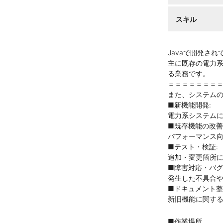
スキル
Javaで開発さ
主に既存の電力
る業務です。
＝＝＝＝＝＝＝
また、システム
■新機能開発:
電力系システム
■既存機能の改善
パフォーマンス
■テスト・検証:
追加・変更箇所
■障害対応・バグ
発生した不具合
■ドキュメント整
新旧機能に関す
■作業場所