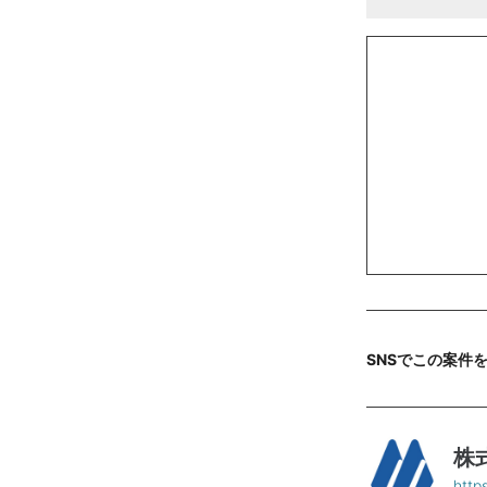
SNSでこの案件
株
http