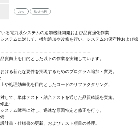
Java
Rest-API
れている電力系システムの追加機能開発および品質強化作業
系システムに対して、機能追加や改修を行い、システムの保守性および
＝＝＝＝＝＝＝＝＝＝＝＝＝＝＝＝＝＝＝＝＝＝
の品質向上を目的とした以下の作業を実施しています。
における新たな要件を実現するためのプログラム追加・変更。
:
向上や処理効率化を目的としたコードのリファクタリング。
に対して、単体テスト・結合テストを通じた品質確認を実施。
修正:
やシステム障害に対し、迅速な原因特定と修正を行う。
備:
る設計書・仕様書の更新、およびテスト項目の整理。