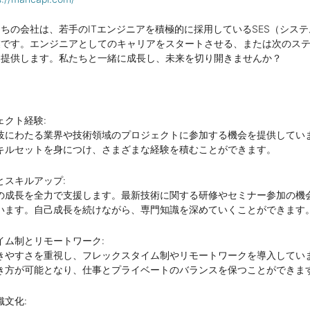
ちの会社は、若手のITエンジニアを積極的に採用しているSES（シス
業です。エンジニアとしてのキャリアをスタートさせる、または次のス
を提供します。私たちと一緒に成長し、未来を切り開きませんか？
ェクト経験:
岐にわたる業界や技術領域のプロジェクトに参加する機会を提供してい
キルセットを身につけ、さまざまな経験を積むことができます。
とスキルアップ:
の成長を全力で支援します。最新技術に関する研修やセミナー参加の機
います。自己成長を続けながら、専門知識を深めていくことができます
イム制とリモートワーク:
きやすさを重視し、フレックスタイム制やリモートワークを導入してい
き方が可能となり、仕事とプライベートのバランスを保つことができま
文化: