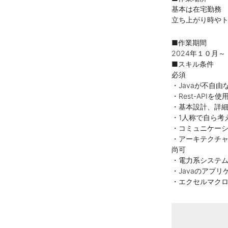
基本は在宅勤務
立ち上がり時や
■作業期間
2024年１０月～
■スキル条件
必須
・Javaが不自
・Rest-AP
・基本設計、詳
・1人称で自ら考
・コミュニケーシ
・アーキテクチ
尚可
・電力系システ
・Javaのアプ
・エクセルマク