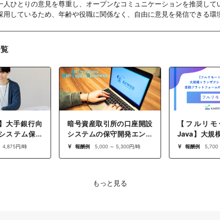
一人ひとりの意見を尊重し、オープンなコミュニケーションを推奨して
採用しているため、年齢や役職に関係なく、自由に意見を発信できる環
一覧
】大手銀行向
暗号資産取引所の口座開設
【フルリモ
システム保守
システムの保守開発エンジ
Java】大
分析基盤支援
ニア募集
ョンを捌く
～ 4,875円/時
報酬例
5,000 ～ 5,300円/時
報酬例
5,700
（Java/SpringBoot）
融プラット
クエンドエン
もっと見る