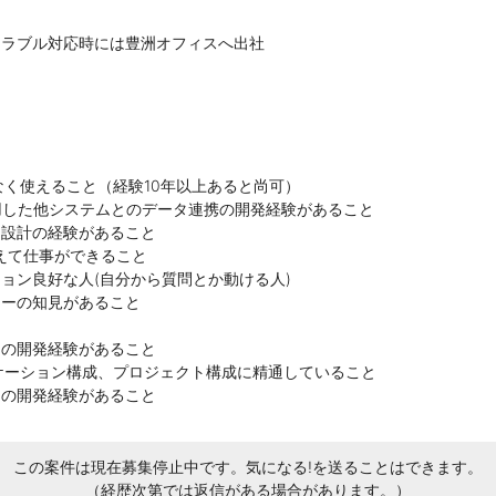
トラブル対応時には豊洲オフィスへ出社
由なく使えること（経験10年以上あると尚可）
Iを使用した他システムとのデータ連携の開発経験があること
細設計の経験があること
えて仕事ができること
ョン良好な人(自分から質問とか動ける人)
ャーの知見があること
ムの開発経験があること
リケーション構成、プロジェクト構成に精通していること
ロの開発経験があること
この案件は現在募集停止中です。気になる!を送ることはできます。
（経歴次第では返信がある場合があります。）