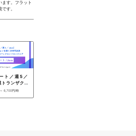
います。フラット
境です。
ート／週5／
規模トランザクシ
次世代決済・金
 ～ 6,700円/時
フォームのバッ
ジニア