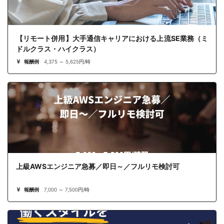
【リモート併用】大手通信キャリアにおける上流SE業務（ミ
ドルクラス・ハイクラス）
報酬例
4,375 ～ 5,625円/時
上級AWSエンジニア急募／即日～／フルリモ検討可
報酬例
7,000 ～ 7,500円/時