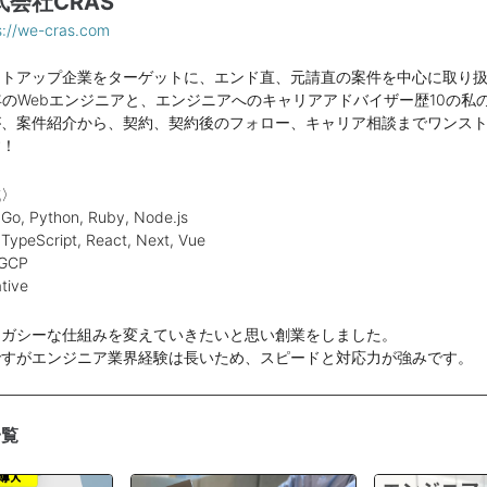
式会社CRAS
s://we-cras.com
ートアップ企業をターゲットに、エンド直、元請直の案件を中心に取り
年のWebエンジニアと、エンジニアへのキャリアアドバイザー歴10の私
が、案件紹介から、契約、契約後のフォロー、キャリア相談までワンス
す！
域〉
Python, Ruby, Node.js
cript, React, Next, Vue
GCP
ive
レガシーな仕組みを変えていきたいと思い創業をしました。
ですがエンジニア業界経験は長いため、スピードと対応力が強みです。
一覧