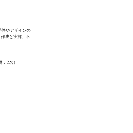
要件やデザインの
ス作成と実施、不
属：2名）