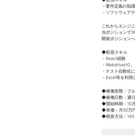
・要件定義の知識
・ソフトウェアテ
これからエンジ
当ポジションで3
開発ポジション
◆歓迎スキル
・React経験
・Webdriver
・テスト自動化に
・Excel等を利
◆稼働形態：フ
◆稼働日数：週5
◆開始時期：10
◆単価：月50万
◆精算方法：140～