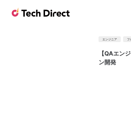
エンジニア
フ
【QAエン
ン開発