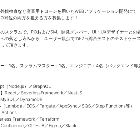
外観検査など産業用ドローンを用いたWEBアプリケーション開発にて
PO補佐の両方を担える方を募集します！
のスクラムで、POおよびSM、開発メンバー、UI・UXデザイナーとの
への落とし込みから、ユーザー観点でのE2E/総合テストのテストケー
行って頂きます。
ー：1名、スクラムマスター：1名、エンジニア：4名（バックエンド専
pt（Node.js）／GraphQL
act／SeverlessFramework／NestJS
ySQL／DynamoDB
ambda／ECS／Fargate／AppSync／SQS／Step Functions等）
Actions
ess Framework／Terraform
nfluence／GITHUB／Figma／Slack