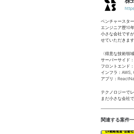
株
http
ベンチャースタ
エンジニア歴10
小さな会社です
せていただきま
〈得意な技術領
サーバーサイド：Go, 
フロントエンド：TypeS
インフラ：AWS, 
アプリ：ReactNat
テクノロジーで
まだ小さな会社
関連する案件