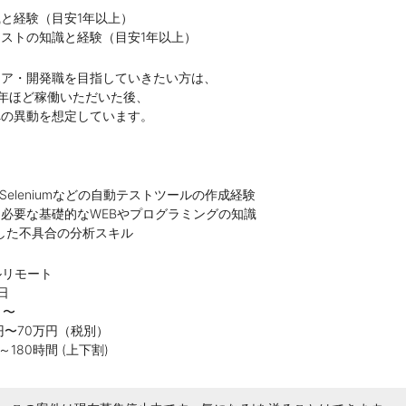
と経験（目安1年以上）
ストの知識と経験（目安1年以上）
ニア・開発職を目指していきたい方は、
年ほど稼働いただいた後、
への異動を想定しています。
IO、Seleniumなどの自動テストツールの作成経験
必要な基礎的なWEBやプログラミングの知識
用した不具合の分析スキル
ルリモート
日
月〜
円〜70万円（税別）
180時間 (上下割)