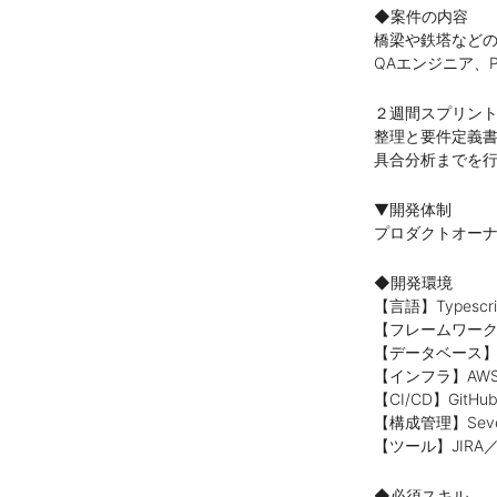
◆案件の内容
橋梁や鉄塔などの
QAエンジニア、
２週間スプリント
整理と要件定義書
具合分析までを
▼開発体制
プロダクトオーナ
◆開発環境
【言語】Typescri
【フレームワーク】Re
【データベース】M
【インフラ】AWS（L
【CI/CD】GitHub 
【構成管理】Severl
【ツール】JIRA／Co
◆必須スキル