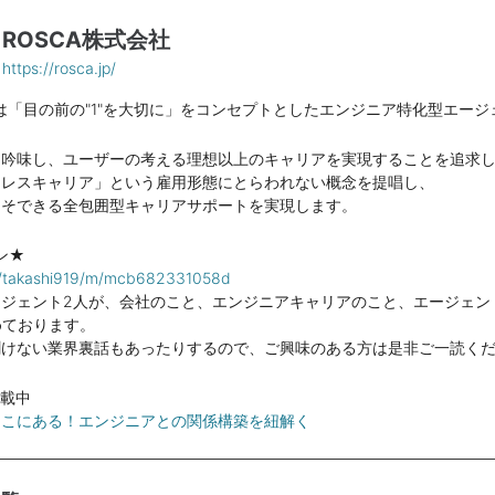
ROSCA株式会社
https://rosca.jp/
社は「目の前の"1"を大切に」をコンセプトとしたエンジニア特化型エー
を吟味し、ユーザーの考える理想以上のキャリアを実現することを追求
ムレスキャリア」という雇用形態にとらわれない概念を提唱し、
こそできる全包囲型キャリアサポートを実現します。
ン★
om/takashi919/m/mcb682331058d
ージェント2人が、会社のこと、エンジニアキャリアのこと、エージェン
めております。
聞けない業界裏話もあったりするので、ご興味のある方は是非ご一読く
掲載中
ここにある！エンジニアとの関係構築を紐解く