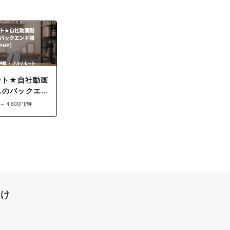
ート★自社動画
スのバックエン
）
 ～ 4,600円/時
向け