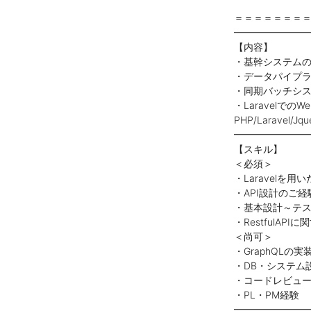
＝＝＝＝＝＝＝
━━━━━━━
【内容】
・基幹システムのハ
・データパイプ
・同期バッチシ
・Laravelでの
PHP/Laravel/Jqu
━━━━━━━
【スキル】
＜必須＞
・Laravelを
・API設計のご経
・基本設計～テ
・RestfulAPI
＜尚可＞
・GraphQLの実
・DB・システム
・コードレビュ
・PL・PM経験
━━━━━━━