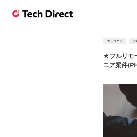
エンジニア
フ
★フルリモ
ニア案件(PH