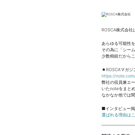
ROSCA株式会
あらゆる可能性
その為に「シー
少数精鋭だから
★ROSCAマガジ
https://note.c
弊社の役員兼エ
いたnoteをまと
なかなか他では
■インタビュー
選ばれる理由は