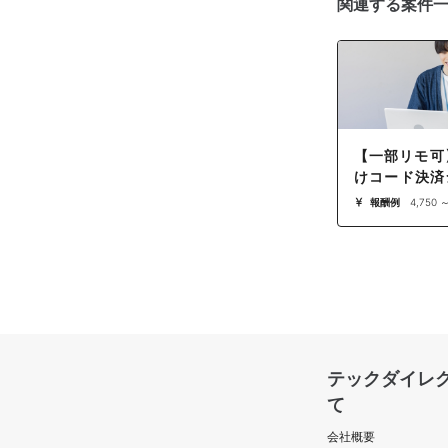
関連する案件
【一部リモ可
けコード決済
運用・データ
報酬例
4,750 
担当
テックダイレ
て
会社概要