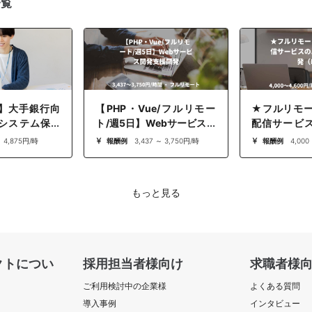
一覧
】大手銀行向
【PHP・Vue/フルリモー
★フルリモ
システム保守
ト/週5日】Webサービス開
配信サービ
分析基盤支援
発支援開発
ド開発（PHP
～ 4,875円/時
報酬例
3,437 ～ 3,750円/時
報酬例
4,000
もっと見る
クトについ
採用担当者様向け
求職者様
ご利用検討中の企業様
よくある質問
導入事例
インタビュー