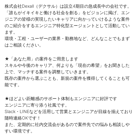
株式会社Dexall（デクサル）は設立4期目の急成長中の会社です。
「誰もがイキイキと働ける社会を創る」をビジョンに掲げ、エン
ジニアの皆様の実現したいキャリアに向かっていけるような案件
のご紹介をするエンジニア特化型エージェントとして活動してい
ます。
環境・工程・ユーザーの業界・勤務地など、どんなことでもまず
はご相談ください。
★「あなた用」の案件をご用意します
スキルや今後のキャリア、何よりも「現在の希望」をお聞きした
上で、マッチする案件を調整していきます。
既存の案件から選ぶことも、新規の案件を獲得してくることも可
能です。
★ほどよい距離感のサポート体制もエンジニアに好評です
エンジニアに寄り添う社風です。
Slack・LINEなどを活用して営業とエンジニアが目線を揃えており
随時連絡OKです！
また、定期的に社内交流会があるので案件先での悩みも相談しや
すい環境です。