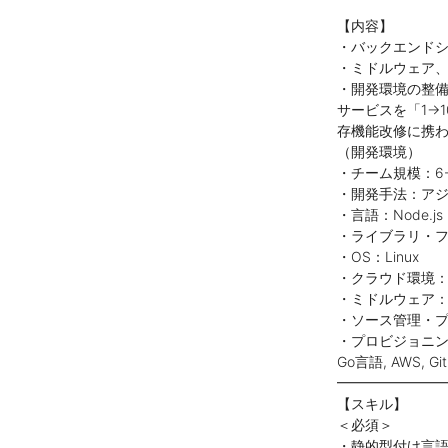
【内容】
・バックエンドシ
・ミドルウェア
・開発環境の整
サービスを「1→
存機能改修に携
（開発環境）
・チーム規模：6-
・開発手法：ア
・言語：Node.js
・ライブラリ・フレ
・OS：Linux
・クラウド環境：
・ミドルウェア：ng
・ソース管理・プロ
・プロビジョニン
Go言語, AWS, GitHu
━━━━━━━
【スキル】
＜必須＞
・静的型付け言語