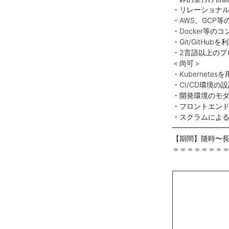
・リレーショナ
・AWS、GCP
・Docker等の
・Git/GitHu
・2言語以上のプ
＜尚可＞
・Kubernet
・CI/CD環境
・開発環境のモ
・フロントエンド
・スクラムによ
━━━━━━━
【期間】随時〜
＝＝＝＝＝＝＝