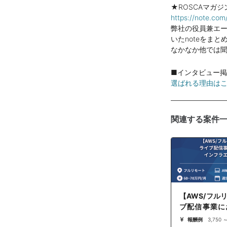
★ROSCAマガジ
https://note.c
弊社の役員兼エ
いたnoteをまと
なかなか他では
■インタビュー
選ばれる理由は
関連する案件
【AWS/フル
ブ配信事業に
ラエンジニア
報酬例
3,750 