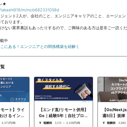
ン★
om/takashi919/m/mcb682331058d
ージェント2人が、会社のこと、エンジニアキャリアのこと、エージェン
めております。
聞けない業界裏話もあったりするので、ご興味のある方は是非ご一読く
掲載中
ここにある！エンジニアとの関係構築を紐解く
一覧
リモート】ライ
【エンド直/リモート併用】
【Go/Next.
おけるインフ
Go｜経験5年｜自社プロダ
週5日】規律
クト開発支援｜バックエン
ンス管理向け
～ 4,375円/時
報酬例
3,125 ～ 3,438円/時
報酬例
4,680