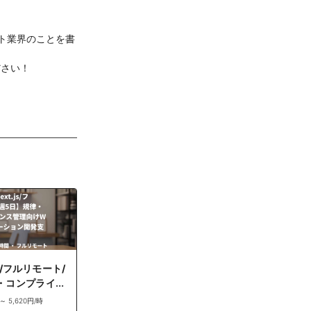
ト業界のことを書
ださい！
js/フルリモート/
・コンプライア
Webアプリケ
 ～ 5,620円/時