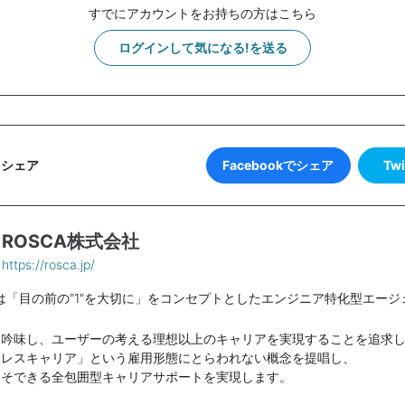
すでにアカウントをお持ちの方はこちら
ログインして気になる!を送る
Facebookでシェア
Tw
をシェア
ROSCA株式会社
https://rosca.jp/
社は「目の前の"1"を大切に」をコンセプトとしたエンジニア特化型エー
を吟味し、ユーザーの考える理想以上のキャリアを実現することを追求
ムレスキャリア」という雇用形態にとらわれない概念を提唱し、
こそできる全包囲型キャリアサポートを実現します。