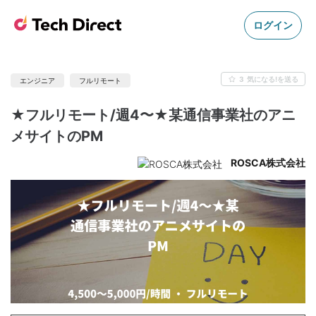
ログイン
3
気になる!を送る
エンジニア
フルリモート
★フルリモート/週4〜★某通信事業社のアニ
メサイトのPM
ROSCA株式会社