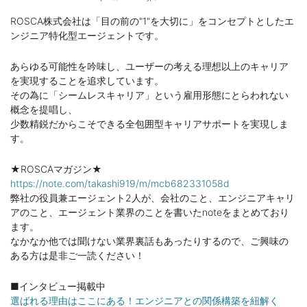
ROSCA株式会社は「目の前の"1"を大切に」をコンセプトとしたエ
ンジニア特化型エージェントです。
あらゆる可能性を吟味し、ユーザーの考える理想以上のキャリア
を実現することを追求しています。
その為に「シームレスキャリア」という雇用形態にとらわれない
概念を提唱し、
少数精鋭だからこそできる全包囲型キャリアサポートを実現しま
す。
★ROSCAマガジン★
https://note.com/takashi919/m/mcb682331058d
弊社の役員兼エージェント2人が、会社のこと、エンジニアキャリ
アのこと、エージェント業界のことを書いたnoteをまとめており
ます。
なかなか他では聞けない業界裏話もあったりするので、ご興味の
ある方は是非ご一読ください！
■インタビュー掲載中
選ばれる理由はここにある！エンジニアとの関係構築を紐解く