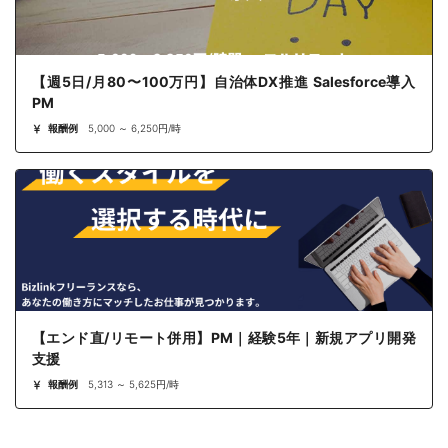
【週5日/月80〜100万円】自治体DX推進 Salesforce導入
PM
報酬例
5,000 ～ 6,250円/時
【エンド直/リモート併用】PM｜経験5年｜新規アプリ開発
支援
報酬例
5,313 ～ 5,625円/時