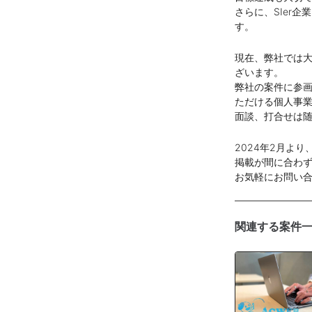
さらに、SIer
す。
現在、弊社では
ざいます。
弊社の案件に参
ただける個人事
面談、打合せは
2024年2月よ
掲載が間に合わ
お気軽にお問い
関連する案件