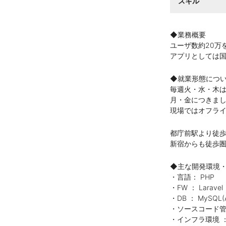
スキル
◆業務概要
ユーザ数約20万
アプリとしては
◆就業形態につ
毎週火・水・木
月・金につきま
現場ではオフラ
都庁前駅より徒歩
新宿からも徒歩
◆主な開発環境
・言語： PHP
・FW ： Laravel
・DB ： MySQL(
・ソースコード管理ツ
・インフラ環境 ：