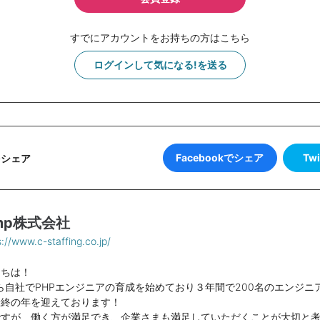
すでにアカウントをお持ちの方はこちら
ログインして気になる!を送る
Facebookでシェア
Tw
をシェア
imp株式会社
s://www.c-staffing.co.jp/
にちは！
月から自社でPHPエンジニアの育成を始めており３年間で200名のエンジ
最終の年を迎えております！
ですが、働く方が満足でき、企業さまも満足していただくことが大切と