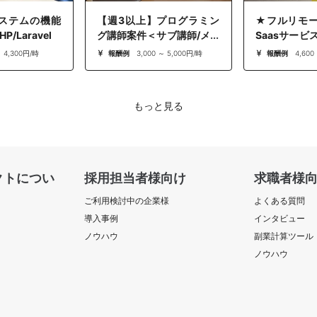
ステムの機能
【週3以上】プログラミン
★フルリモ
/Laravel）
グ講師案件＜サブ講師/メン
Saasサービ
ター＞｜2026年3月以降本
ックエンジニ
～ 4,300円/時
報酬例
3,000 ～ 5,000円/時
報酬例
4,600
格稼働
もっと見る
クトについ
採用担当者様向け
求職者様
ご利用検討中の企業様
よくある質問
導入事例
インタビュー
ノウハウ
副業計算ツール
ノウハウ