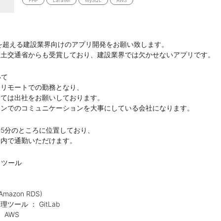
PHP
Laravel
MySQL
AWS
を超える建設業界向けのアプリ開発をお願い致します。
国土交通省からも受賞しており、建設業界では欠かせないアプリです。
いて
はリモートでの勤務となり、
しては出社をお願いしております。
インでのコミュニケーションを大事にしている会社になります。
5分のところに位置しており、
圏内で通勤いただけます。
・ツール
Amazon RDS)
ール ： GitLab
 AWS