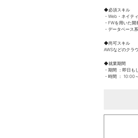
◆必須スキル
・Web・ネイテ
・FWを用いた開
・データベース系(
◆尚可スキル
AWSなどのクラ
◆就業期間
・期間 ：即日も
・時間 ： 10:0