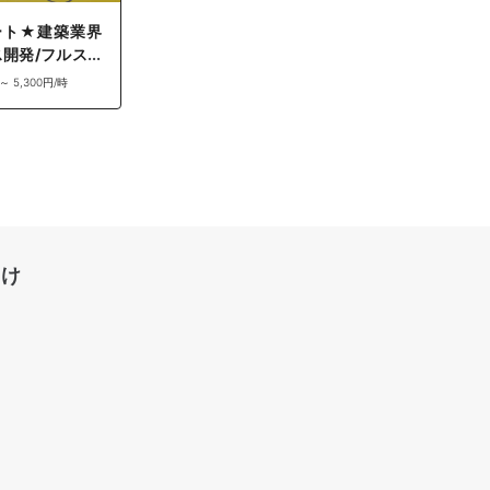
ート★建築業界
ス開発/フルスタ
ア（PHP）
 ～ 5,300円/時
向け