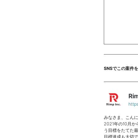
SNSでこの案件
R
http
みなさま、こん
2021年の10
う目標をたてた
目標達成も大切