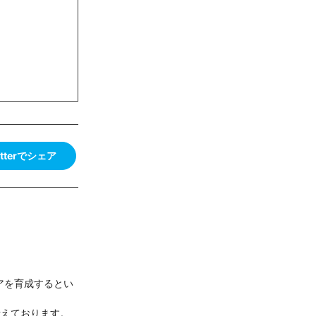
itterでシェア
ニアを育成するとい
考えております。